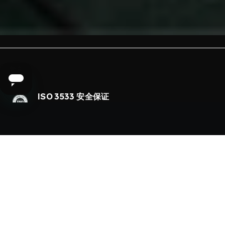
特点
ISO 3533 安全保证
尽情享受以最高安全标准制造的性爱玩具带来的
欢愉
6种设置
从挑逗的低吟到令人满足的脉动，随你所欲
遥距控制
无线控制，令享受愉悦的过程充满刺激
超柔软硅胶