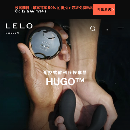
跳
性高潮日：最高可享 50% 的折扣 + 获取免费玩具
即刻购买
转
0 d 12 h 46 m 13 s
到
主
要
内
容
遥控式前列腺按摩器
HUGO™