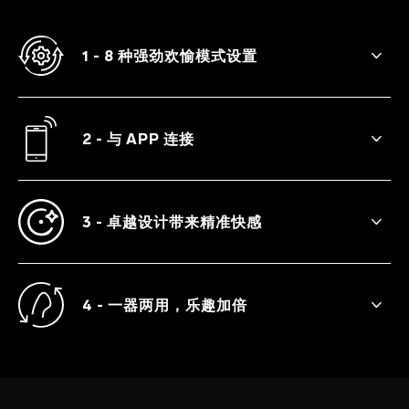
1 - 8 种强劲欢愉模式设置
GIGI™ 3 提供八种不同的震动模式，强度可
从挑逗的低吟逐步上升至令人满足的脉动。
2 - 与 APP 连接
用户可以使用 LELO 应用程序解锁另外两种
模式：Finish Me Off 和 Out Of Control。
3 - 卓越设计带来精准快感
扁平的顶端最能在 G 点按摩期间中导入强烈
而有力的震动。
4 - 一器两用，乐趣加倍
GIGI™ 3 独特的可翻转顶端设计，不仅使其
成为最好的 G 点震动器，还可以作为阴蒂按
摩器。