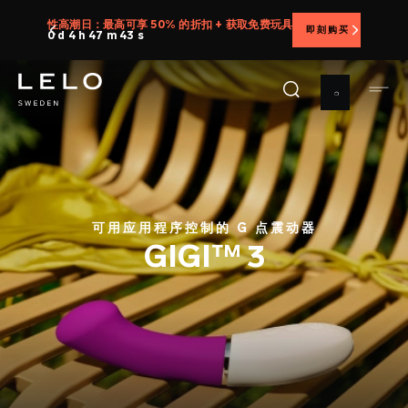
跳
提供 30 天满意度保证，让您无忧体验 LELO
转
到
主
要
内
容
可用应用程序控制的 G 点震动器
GIGI™ 3