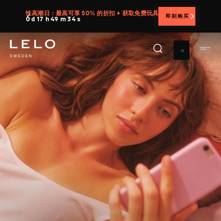
跳
免费玩具
即刻购买
提供 30 天满意度保证，让您无忧体验 L
转
到
主
要
内
容