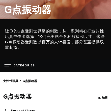
G点振动器
让你的G点受到世界级的刺激，从一系列精心打造的性
描
玩具中作出选择，它们完美贴合各种形状和尺寸。这些
述
G点振动器受到数以百万的人计喜爱，部分甚至提供双
重刺激。
CATEGORIES
快乐盛宴
最佳销量性玩具
女性性玩具
G点振动器
女性性玩具
G点振动器
16
结果
查看所有产品
肛塞
G点振动器
Sort and filters