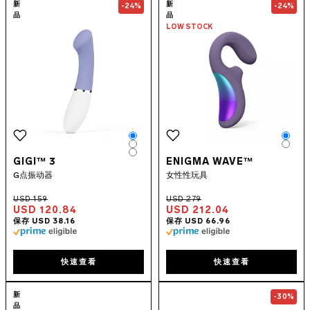
Go to the
GIGI™ 3
page
Go to the
ENIG
新
新
-24%
-24%
品
品
LOW STOCK
Color
Colo
Color
Colo
Color
GIGI™ 3
ENIGMA WAVE™
G点振动器
女性性玩具
USD 120.84
USD 212.04
快速查看
快速查看
Go to the
IDA™ Wave
page
Go to the
MON
新
-30%
品