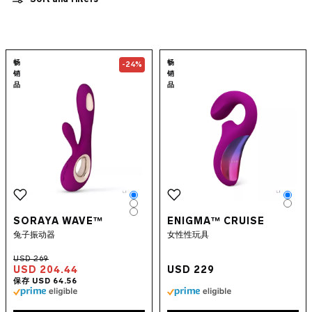
阴蒂震动棒
兔子振动器
子弹振动器
远程控制振动器
出行性爱玩具
Go to the
SORAYA Wave™
page
Go to the
ENIG
畅
畅
-24%
魔杖按摩器
销
销
BEN WA球
品
品
后庭拉珠
男性性玩具
情侣性玩具
欢愉新品
捆绑产品
APP 控制式性爱玩具
助情补剂
Color
Colo
水基润滑油
Color
Colo
Color
SORAYA WAVE™
ENIGMA™ CRUISE
性爱配件
兔子振动器
女性性玩具
INTIMINA BY LELO
豪华性玩具
LELO MAKEUP™
USD 204.44
USD 229
避孕套
酷儿之选