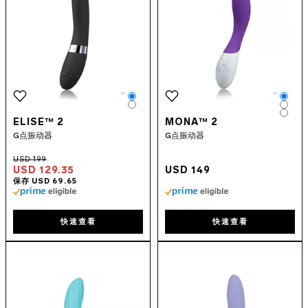
Color
Colo
Color
Colo
Colo
ELISE™ 2
MONA™ 2
G点振动器
G点振动器
USD 129.35
USD 149
快速查看
快速查看
Go to the
MONA™ Twist
page
Go to the
LIV™