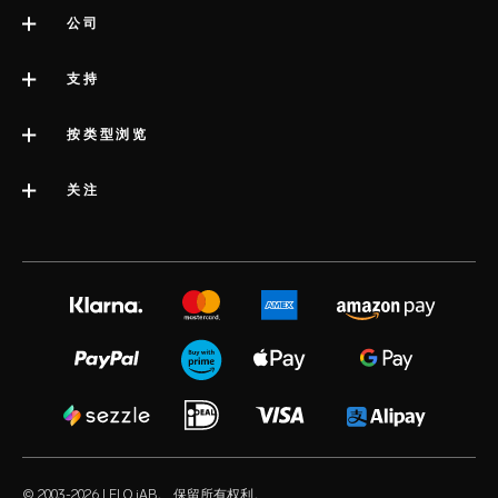
公司
关于LELO
支持
版权声明
联系支持
按类型浏览
公司简介
配送服务
类别
关注
行业大奖
LELO 保修服务
最佳销量性玩具
媒体信息
volonté blog
延长保修
女性性玩具
工作机会
instagram
satisfaction guarantee
男性性玩具
隐私政策
twitter
regulatory compliance
情侣性玩具
cookie政策
facebook
一般常见问题解答
捆绑产品
使用条款
audio erotica
配送常见问题解答
豪华性玩具
联合营销
our sexual health experts
产品常见问题解答
水基润滑油
经销商
© 2003-2026 LELO iAB。 保留所有权利。
environmental labels