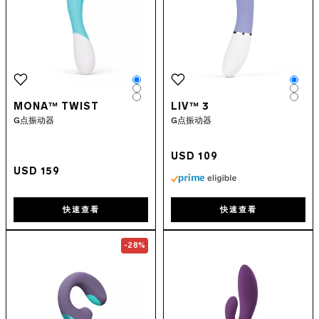
Color
Colo
Color
Colo
Color
Colo
MONA™ TWIST
LIV™ 3
G点振动器
G点振动器
USD 109
USD 159
快速查看
快速查看
Go to the
ENIGMA™ Double Sonic
Go to the
page
INA 
-28%