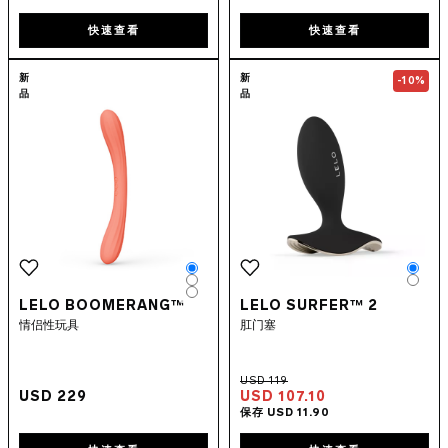
快速查看
快速查看
Go to the
LELO BOOMERANG™
Go to the
page
LELO
新
新
-10%
品
品
Color
Colo
Color
Colo
Color
LELO BOOMERANG™
LELO SURFER™ 2
情侣性玩具
肛门塞
USD 229
USD 107.10