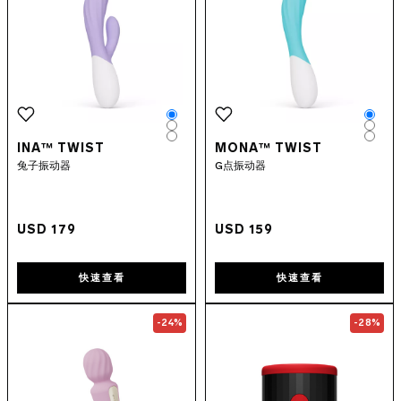
Color
Colo
Color
Colo
Color
Colo
INA™ TWIST
MONA™ TWIST
兔子振动器
G点振动器
USD 179
USD 159
快速查看
快速查看
Go to the
LELO SWITCH™
page
Go to the
F2S
-24%
-28%