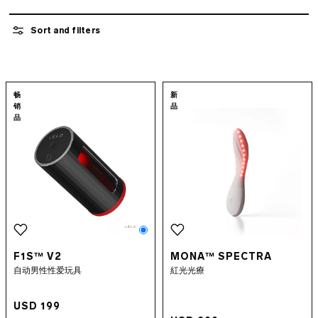
欢愉新品
捆绑产品
Sort and filters
APP 控制式性爱玩具
助情补剂
水基润滑油
Go to the
F1S™ V2
page
Go to the
MONA
畅
新
性爱配件
销
品
INTIMINA BY LELO
品
豪华性玩具
LELO MAKEUP™
避孕套
酷儿之选
Color
F1S™ V2
MONA™ SPECTRA
自动男性性爱玩具
紅光光療
USD 199