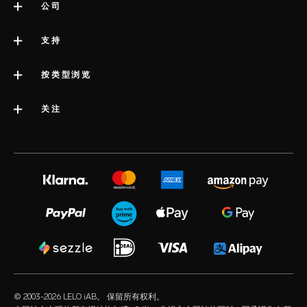
公司
关于LELO
支持
版权声明
联系支持
按类型浏览
公司简介
配送服务
类别
关注
行业大奖
LELO 保修服务
最佳销量性玩具
媒体信息
volonté blog
延长保修
女性性玩具
工作机会
instagram
satisfaction guarantee
男性性玩具
隐私政策
twitter
regulatory compliance
情侣性玩具
cookie政策
facebook
一般常见问题解答
捆绑产品
使用条款
audio erotica
配送常见问题解答
豪华性玩具
联合营销
our sexual health experts
产品常见问题解答
水基润滑油
经销商
© 2003-2026 LELO iAB。 保留所有权利。
environmental labels
性爱配件