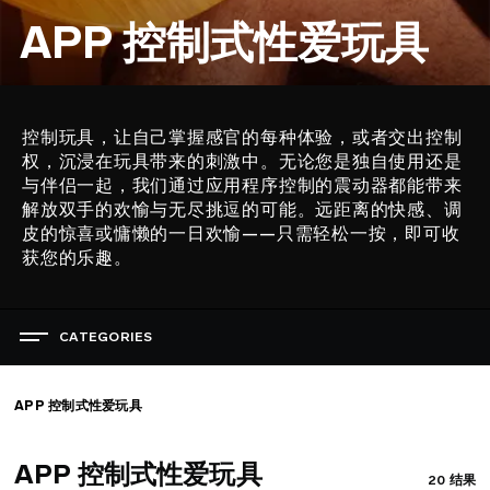
APP 控制式性爱玩具
控制玩具，让自己掌握感官的每种体验，或者交出控制
描
权，沉浸在玩具带来的刺激中。无论您是独自使用还是
述
与伴侣一起，我们通过应用程序控制的震动器都能带来
解放双手的欢愉与无尽挑逗的可能。远距离的快感、调
皮的惊喜或慵懒的一日欢愉——只需轻松一按，即可收
获您的乐趣。
CATEGORIES
快乐盛宴
最佳销量性玩具
APP 控制式性爱玩具
女性性玩具
男性性玩具
APP 控制式性爱玩具
情侣性玩具
20
结果