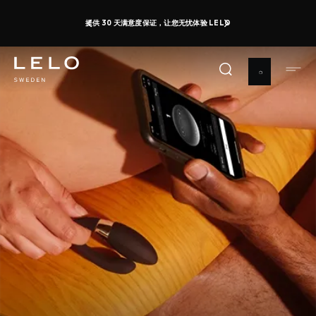
跳
性高潮日：最高可享 50% 的折扣 + 获取免费玩具
即刻购买
转
1 d 0 h 40 m 49 s
到
主
要
内
容