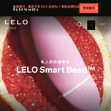
跳
性高潮日：最高可享 50% 的折扣 + 获取免费玩具
即刻购买
转
0 d 8 h 10 m 51 s
到
主
要
内
容
私人的快感教练
LELO Smart Bead™