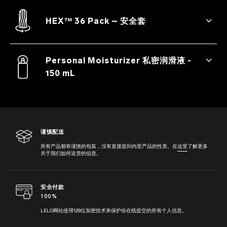
器，提供十种刺激模式的选择，其双马达可
提供内外双重刺激。
HEX™ 36 Pack – 安全套
LELO HEX™ 是一款超薄的安全套，给您带
来非凡卓越的体验与无可挑剔的贴合。广为
Personal Moisturizer 私密润滑液 -
人知的六边形设计与内部纹理是您使用过最
150 mL
好的安全套。
这款双重用途的水基润滑液非常适合与情趣
产品搭配使用，也可以与您的伴侣共同使
用。如果只为了让皮肤充满活力与光彩，这
款润滑液也是不错的选择。
谨慎配送
所有产品都有谨慎的包装，没有直接提到內里产品的性质。在
这里
了解更多
关于我们如何送货的信息。
安全付款
100%
LELO网站使用128位加密技术来保护你在线提交的所有个人信息。