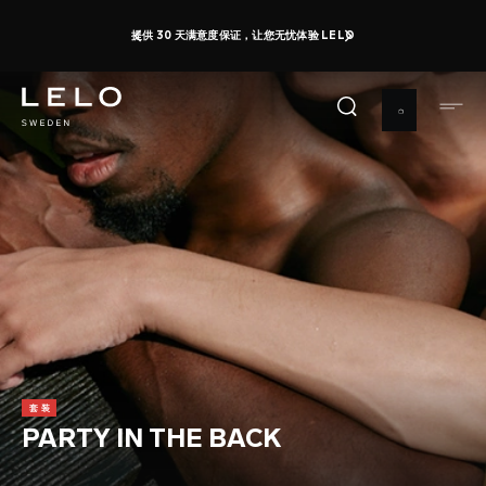
跳
性高潮日：最高可享 50% 的折扣 + 获取免费玩具
即刻购买
转
1 d 0 h 26 m 6 s
到
主
要
内
容
套装
PARTY IN THE BACK