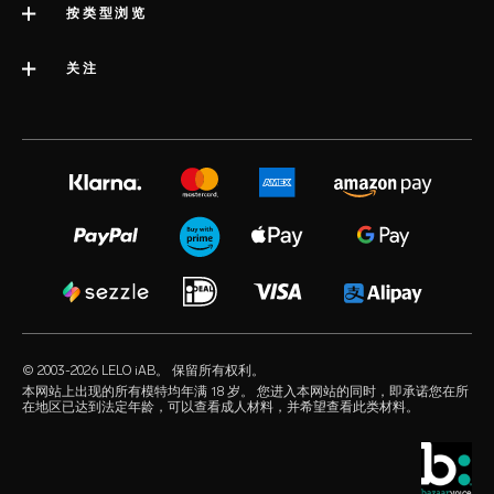
联系支持
按类型浏览
公司简介
配送服务
类别
关注
行业大奖
LELO 保修服务
最佳销量性玩具
媒体信息
volonté blog
延长保修
女性性玩具
工作机会
instagram
satisfaction guarantee
男性性玩具
隐私政策
twitter
regulatory compliance
情侣性玩具
cookie政策
facebook
一般常见问题解答
捆绑产品
使用条款
audio erotica
配送常见问题解答
豪华性玩具
联合营销
our sexual health experts
产品常见问题解答
水基润滑油
经销商
© 2003-2026 LELO iAB。 保留所有权利。
environmental labels
性爱配件
本网站上出现的所有模特均年满 18 岁。 您进入本网站的同时，即承诺您在所
在地区已达到法定年龄，可以查看成人材料，并希望查看此类材料。
保持联系
避孕套
全球销售网点
酷儿之选
学生优惠