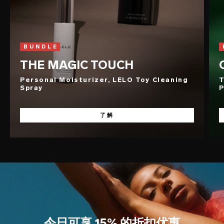
BUNDLE
THE MAGIC TOUCH
Personal Moisturizer, LELO Toy Cleaning
T
Spray
P
了解
今日可享 15% 的折扣优惠