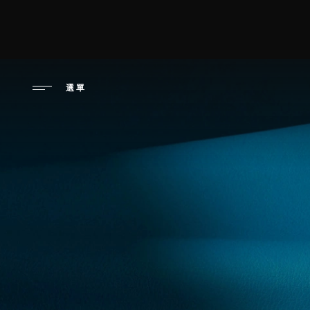
移
至
高潮日：享
主
內
容
選單