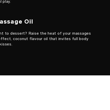
l play.
assage Oil
ight to dessert? Raise the heat of your massages
ffect, coconut flavour oil that invites full body
kisses.