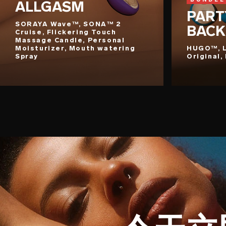
ALLGASM
PART
SORAYA Wave™, SONA™ 2
BACK
Cruise, Flickering Touch
Massage Candle, Personal
Moisturizer, Mouth watering
HUGO™, 
Spray
Original,