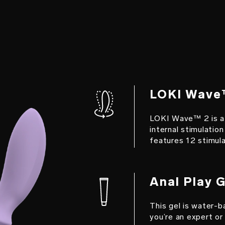
LOKI Wave™
LOKI Wave™ 2 is a 
internal stimulation
features 12 stimul
Anal Play G
This gel is water-
you’re an expert or