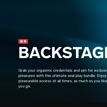
捆裝
BACKSTAG
Grab your orgasmic credentials and aim for exclus
pleasures with this ultimate anal play bundle. Enjo
pleasurable access at all times, as much as you lik
you go.