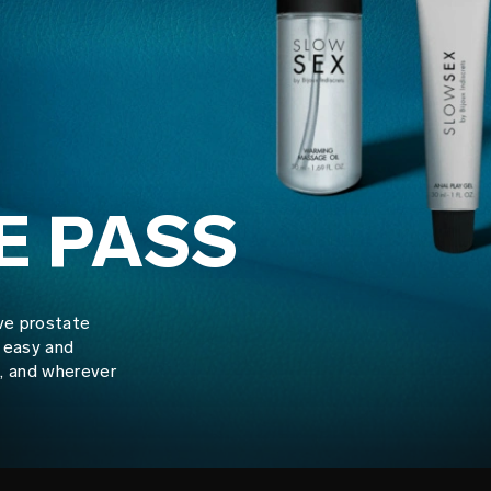
E PASS
ive prostate
y easy and
e, and wherever