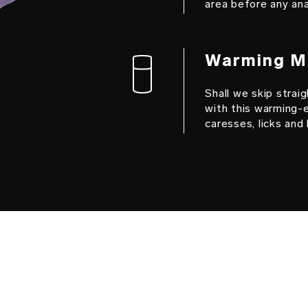
area before any ana
Warming M
Shall we skip stra
with this warming-e
caresses, licks and 