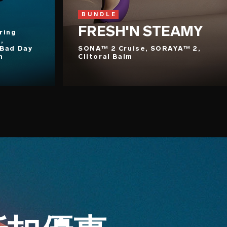
BUNDLE
FRESH'N STEAMY
ring
,
 Bad Day
SONA™ 2 Cruise, SORAYA™ 2,
m
Clitoral Balm