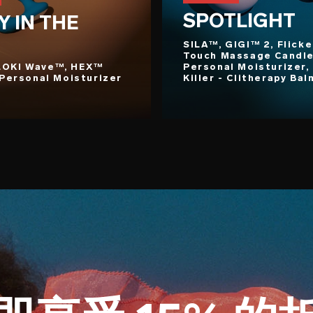
SPOTLIGHT
Y IN THE
SILA™, GIGI™ 2, Flicke
Touch Massage Candle
LOKI Wave™, HEX™
Personal Moisturizer,
 Personal Moisturizer
Killer - Clitherapy Bal