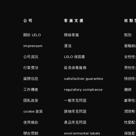
公司
客服支援
依類
關於 LELO
聯絡客服
類別
impressum
運送
最暢銷
公司資訊
LELO 保固書
女性性
行業獎項
延長保養服務
男性性
媒體信息
satisfaction guarantee
情侶性
工作機會
regulatory compliance
捆綁
隱私政策
一般常見問題
豪華性
cookie 政策
購物常見問題
潤滑劑
使用條款
產品常見問題
性愛配
聯合營銷
environmental labels
保險套