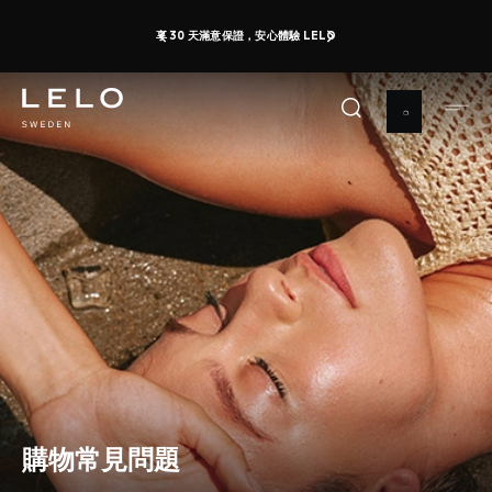
移
享 30 天滿意保證，安心體驗 LELO
至
主
內
容
購物常見問題