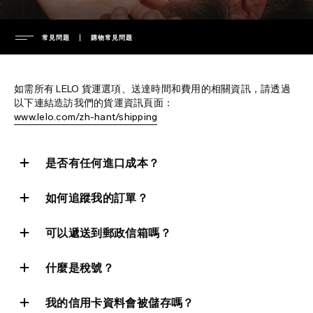
常見問題
購物常見問題
公司
如需所有 LELO 貨運選項、送達時間和費用的相關資訊，請透過
領導地位
以下連結造訪我們的貨運資訊頁面：
www.lelo.com/zh-hant/shipping
客服支援
媒體信息
新聞報導
保固書
是否有任何進口成本？
常見問題
隱私政策
延長保養服務
如何追蹤我的訂單？
cookie 政策
運送
一般常見問題
ENVIRONMENTAL LABELS
使用條款
聯絡客服
購物常見問題
可以遞送到郵政信箱嗎？
環保
下載使用手冊
產品常見問題
France
什麼是稅號？
智慧財產權
regulatory compliance
Italy
充電器與遙控器
我的信用卡資料會被儲存嗎？