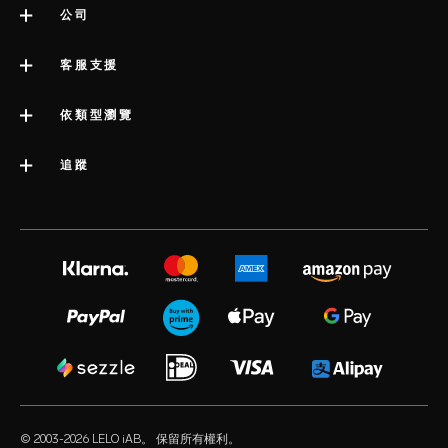
公司
關於 LELO
客服支援
impressum
聯絡客服
依類型瀏覽
公司資訊
運送
類別
追蹤
行業獎項
LELO 保固書
最暢銷的性愛玩具
媒體信息
volonté blog
延長保養服務
女性性愛玩具
工作機會
instagram
satisfaction guarantee
男性性愛玩具
隱私政策
twitter
regulatory compliance
情侶性愛玩具
cookie 政策
facebook
一般常見問題
捆綁
使用條款
audio erotica
購物常見問題
豪華性玩具
聯合營銷
our sexual health experts
產品常見問題
潤滑劑
經銷商
© 2003-2026 LELO iAB。 保留所有權利。
environmental labels