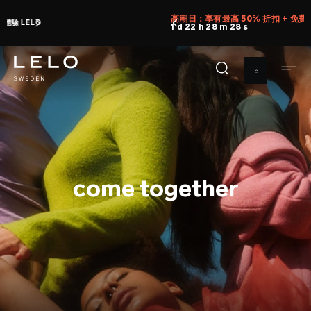
移
高潮日：享有最高 50% 折扣 + 免費情趣用品
立即選購
至
1 d 22 h 28 m 27 s
主
內
容
come together