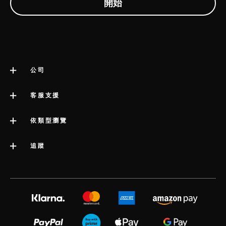
公司
關於 LELO
客服支援
impressum
聯絡客服
依類型瀏覽
公司資訊
運送
類別
追蹤
行業獎項
LELO 保固書
最暢銷的性愛玩具
媒體信息
volonté blog
延長保養服務
女性性愛玩具
工作機會
instagram
satisfaction guarantee
男性性愛玩具
隱私政策
twitter
regulatory compliance
情侶性愛玩具
cookie 政策
facebook