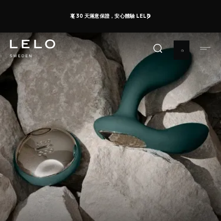
移
享 30 天滿意保證，安心體驗 LELO
至
主
內
容