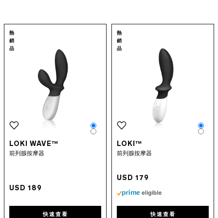
自動男性性玩具
後庭拉珠
Go to the
LOKI Wave™
page
Go to the
LOKI
情侶性愛玩具
熱
熱
全新情趣玩具
銷
銷
品
品
捆綁
以應用程式的控制性愛玩具
情慾補給品
潤滑劑
性愛配件
INTIMINA BY LELO
豪華性玩具
LELO MAKEUP™
Color
Colo
Color
Colo
保險套
LOKI WAVE™
LOKI™
酷兒精選
前列腺按摩器
前列腺按摩器
USD 179
USD 189
快速查看
快速查看