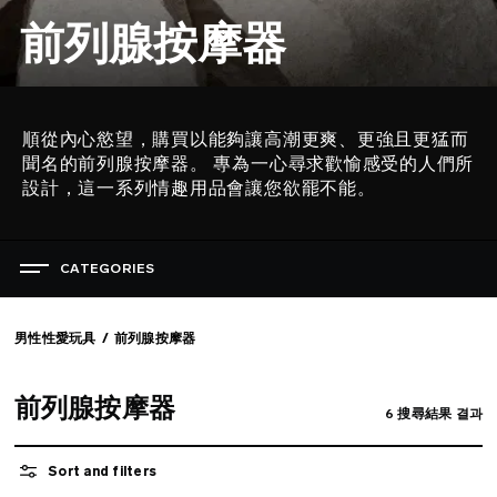
前列腺按摩器
順從內心慾望，購買以能夠讓高潮更爽、更強且更猛而
描
聞名的前列腺按摩器。 專為一心尋求歡愉感受的人們所
述
設計，這一系列情趣用品會讓您欲罷不能。
CATEGORIES
極致慾望盛典
最暢銷的性愛玩具
男性性愛玩具
前列腺按摩器
女性性愛玩具
男性性愛玩具
前列腺按摩器
6
搜尋結果 결과
檢視所有產品
Sort and filters
前列腺按摩器
陰莖環