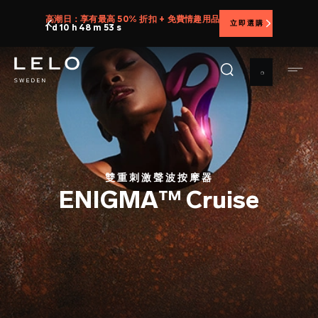
移
高潮日：享有最高 50% 折扣 + 免費情趣用品
立即選購
至
1 d 10 h 48 m 51 s
主
內
容
雙重刺激聲波按摩器
ENIGMA™ Cruise