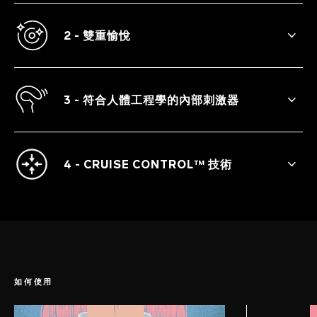
在不直接接觸的情況下，ENIGMA™ Cruise
的新一代聲波提供快速而溫和的陰蒂刺激，
帶來令人興奮的快感。
2 - 雙重愉悅
同時刺激內外陰蒂以及 G 點。
3 - 符合人體工程學的內部刺激器
完全靈活的內部部件具有超強的震動，為每
個女人解鎖G點高潮。
4 - CRUISE CONTROL™ 技術
獲得專利的 Cruise Control™ 技術讓獨特的
脈動在使用過程中保持穩定，因此當它被用
力壓在身體上時就會釋放出額外的力量。
如何使用
第 1 步