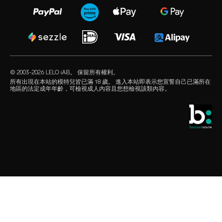
regulatory compliance
情侶性愛玩具
cookie 政策
facebook
一般常見問題
捆綁
使用條款
audio erotica
購物常見問題
豪華性玩具
聯合營銷
our sexual health experts
產品常見問題
潤滑劑
經銷商
© 2003-2026 LELO iAB。 保留所有權利。
environmental labels
性愛配件
所有出現在本站的模特兒皆已滿 18 歲。 進入本站即表示您宣誓自己已滿所在
地區的法定成年年齡，可檢視成人內容且您想檢視該類內容。
保持聯繫
保險套
全球銷售網點
酷兒精選
學生優惠
LELO Originals