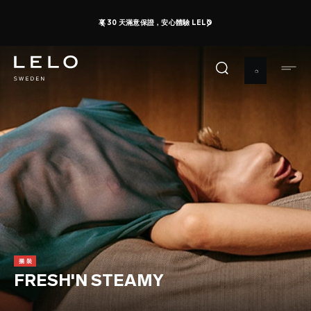
移
享 30 天滿意保證，安心體驗 LELO
至
主
內
容
捆裝
FRESH'N STEAMY