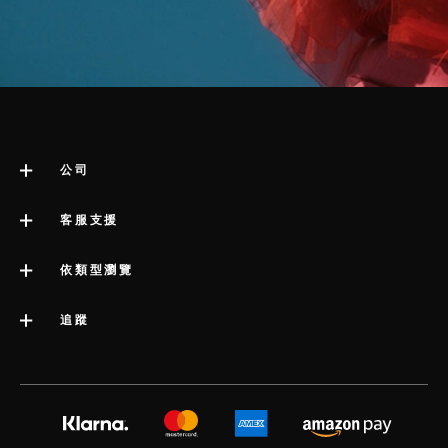
公司
關於 LELO
客服支援
impressum
聯絡客服
依類型瀏覽
公司資訊
運送
類別
追蹤
行業獎項
LELO 保固書
最暢銷的性愛玩具
媒體信息
volonté blog
延長保養服務
女性性愛玩具
工作機會
instagram
satisfaction guarantee
男性性愛玩具
隱私政策
twitter