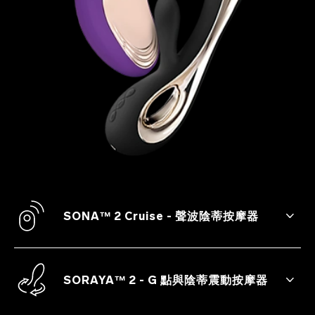
SONA™ 2 Cruise - 聲波陰蒂按摩器
SONA™ 2 Cruise 是利用柔和的聲波震動而
非傳統的物理震動來刺激陰蒂，並特別採用
Cruise Control™ 技術，確保強度不會斷斷
SORAYA™ 2 - G 點與陰蒂震動按摩器
續續。
SORAYA™ 2 可提供雙重刺激，讓您享有陰