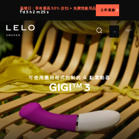
移
高潮日：享有最高 50% 折扣 + 免費情趣用品
立即選購
至
1 d 5 h 2 m 23 s
主
內
容
可使用應用程式控制的 G 點震動器
GIGI™ 3