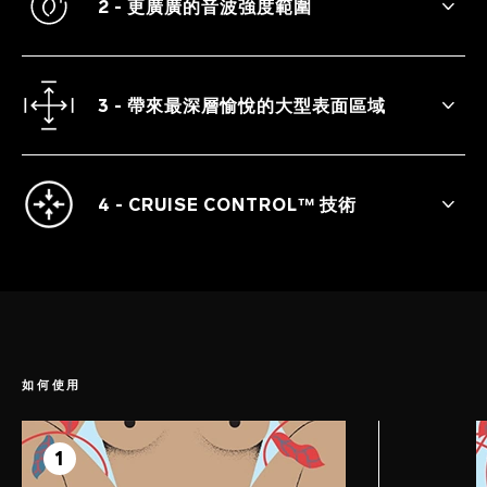
2 - 更廣廣的音波強度範圍
因為沒有過多或過少滿足感這種事情。
3 - 帶來最深層愉悅的大型表面區域
更柔軟、更深邃且更大型的嘴部，讓妳完全
滿意 - 從裡到外。
4 - CRUISE CONTROL™ 技術
獲得專利的 Cruise Control™ 技術讓獨特的
脈動在使用過程中保持穩定，因此當它被用
力壓在身體上時就會釋放出額外的力量。
如何使用
第 1 步
準備方式
1