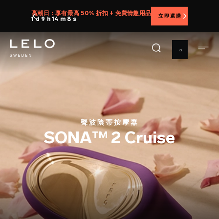
移
高潮日：享有最高 50% 折扣 + 免費情趣用品
立即選購
至
1 d 9 h 14 m 6 s
主
內
容
聲波陰蒂按摩器
SONA™ 2 Cruise