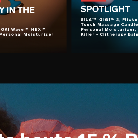
SPOTLIGHT
Y IN THE
SILA™, GIGI™ 2, Flicke
Touch Massage Candle
LOKI Wave™, HEX™
Personal Moisturizer,
 Personal Moisturizer
Killer - Clitherapy Bal