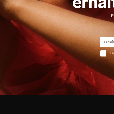
erhal
R
Ich