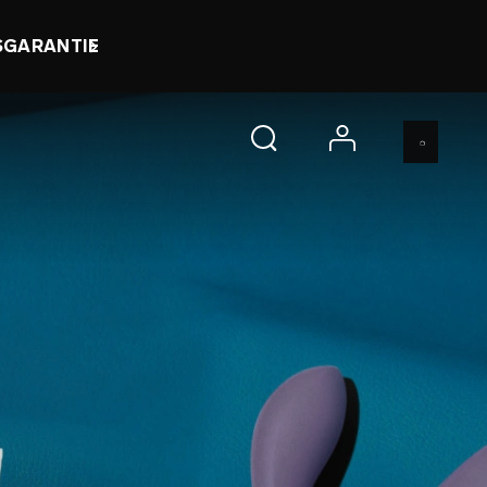
TSGARANTIE
account