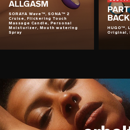
ALLGASM
PART
SORAYA Wave™, SONA™ 2
BACK
Cruise, Flickering Touch
Massage Candle, Personal
Moisturizer, Mouth watering
HUGO™, 
Spray
Original,