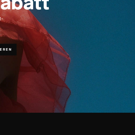
Rabatt
t-