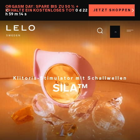
Direkt
TESTE LELO RISIKOFREI MIT UNSERER 30-TAGE-
zum
ZUFRIEDENHEITSGARANTIE
Inhalt
Klitoris-Stimulator mit Schallwellen
SILA™