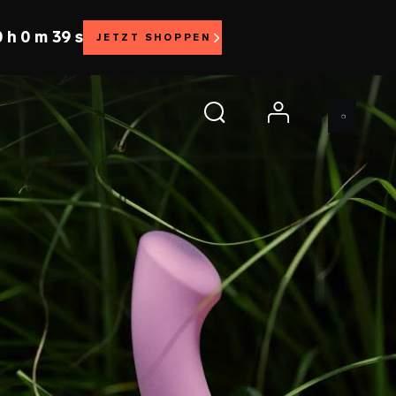
 h 0 m 37 s
JETZT SHOPPEN
account