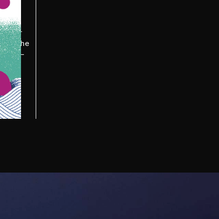
in der
r Dusche
hrung –
icht.