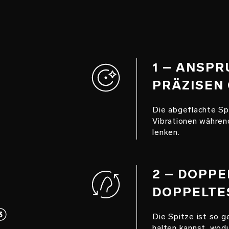
1 – ANSP
PRÄZISEN
Die abgeflachte Spi
Vibrationen währen
lenken.
2 – DOPPE
DOPPELTE
Die Spitze ist so g
halten kannst, wod