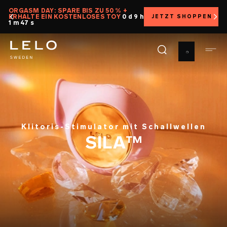
Direkt
ORGASM DAY: SPARE BIS ZU 50 % +
ERHALTE EIN KOSTENLOSES TOY
0 d 9 h
JETZT SHOPPEN
zum
1 m 45 s
Inhalt
Klitoris-Stimulator mit Schallwellen
SILA™