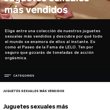
más vendidos
Elige entre una colección de nuestros juguetes
Descripción
sexuales más vendidos y descubre por qué todo
el mundo se enamora de ellos al instante. Es
como el Paseo de la Fama de LELO. Ten por
seguro que gozarás de toneladas de acción
orgásmica.
CATEGORIES
LA CELEBRACIÓN DEL PLACER
JUGUETES SEXUALES MÁS VENDIDOS
JUGUETES SEXUALES MÁS VENDIDOS
JUGUETES SEXUALES PARA MUJERES
Juguetes sexuales más
JUGUETES SEXUALES PARA HOMBRES