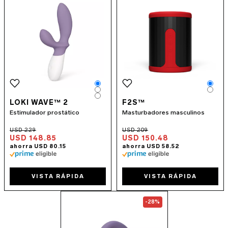
Color
Colo
Color
Colo
Color
LOKI WAVE™ 2
F2S™
Estimulador prostático
Masturbadores masculinos
USD 148.85
USD 150.48
VISTA RÁPIDA
VISTA RÁPIDA
Go to the
ENIGMA™ Double So
-28%