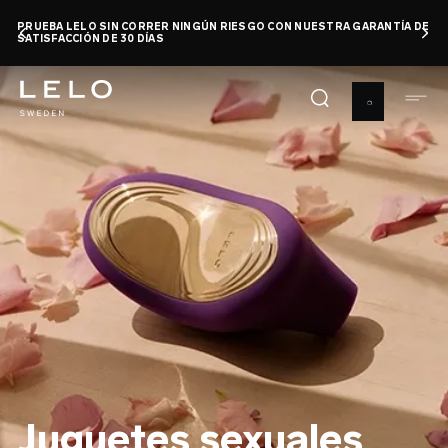
Pasar
PRUEBA LELO SIN CORRER NINGÚN RIESGO CON NUESTRA GARANTÍA DE
al
SATISFACCIÓN DE 30 DÍAS
contenido
principal
Juguetes sexuales