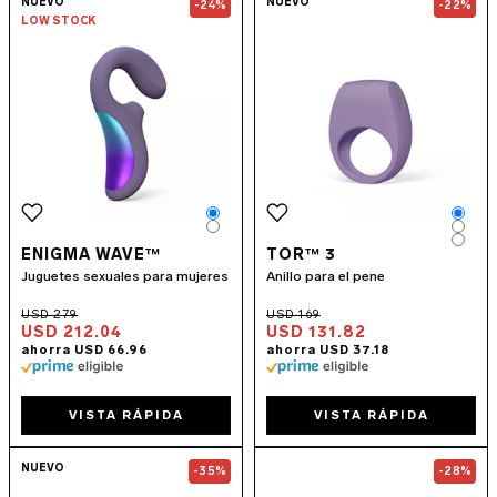
NUEVO
NUEVO
-24%
-22%
LOW STOCK
Color
Colo
Color
Colo
Colo
ENIGMA WAVE™
TOR™ 3
Juguetes sexuales para mujeres
Anillo para el pene
USD 212.04
USD 131.82
VISTA RÁPIDA
VISTA RÁPIDA
Go to the
LOKI Wave™ 2
page
Go to the
F2S
NUEVO
-35%
-28%