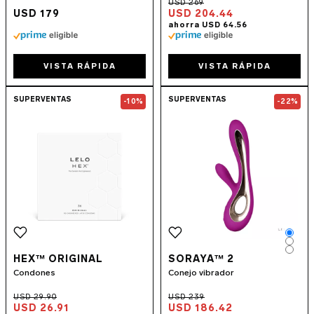
USD 179
USD 204.44
VISTA RÁPIDA
VISTA RÁPIDA
Go to the
HEX™ Original
page
Go to the
SORA
SUPERVENTAS
SUPERVENTAS
-10%
-22%
Colo
Colo
Colo
HEX™ ORIGINAL
SORAYA™ 2
Condones
Conejo vibrador
USD 26.91
USD 186.42