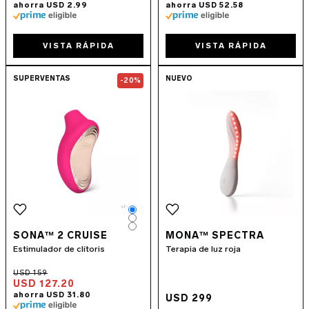
VISTA RÁPIDA
VISTA RÁPIDA
Go to the
SONA™ 2 Cruise
page
Go to the
MONA
SUPERVENTAS
NUEVO
-20%
Color
Color
Color
SONA™ 2 CRUISE
MONA™ SPECTRA
Estimulador de clítoris
Terapia de luz roja
USD 127.20
USD 299