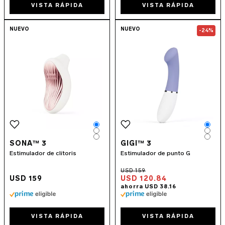
VISTA RÁPIDA
VISTA RÁPIDA
Go to the
SONA™ 3
page
Go to the
GIGI
NUEVO
NUEVO
-24%
Color
Colo
Color
Colo
Color
Colo
SONA™ 3
GIGI™ 3
Estimulador de clítoris
Estimulador de punto G
USD 159
USD 120.84
VISTA RÁPIDA
VISTA RÁPIDA