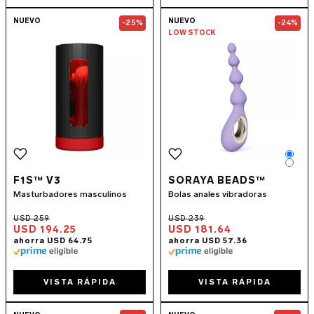
Go to the
F1S™ V3
page
Go to the
SORA
NUEVO
NUEVO
-25%
-24%
LOW STOCK
Colo
Colo
F1S™ V3
SORAYA BEADS™
Masturbadores masculinos
Bolas anales vibradoras
USD 194.25
USD 181.64
VISTA RÁPIDA
VISTA RÁPIDA
Go to the
ENIGMA Wave™
page
Go to the
TOR™