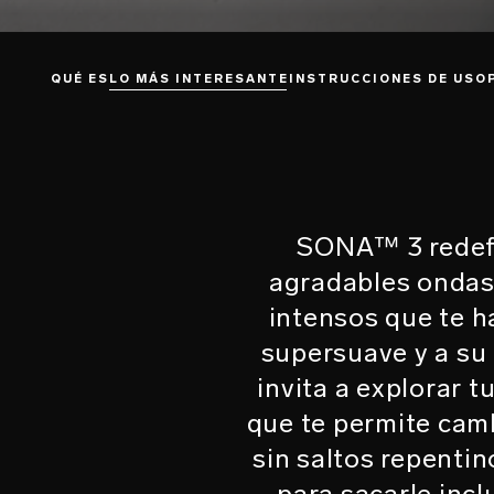
QUÉ ES
LO MÁS INTERESANTE
INSTRUCCIONES DE USO
SONA™ 3 redefi
agradables ondas
intensos que te ha
supersuave y a su
invita a explorar 
que te permite camb
sin saltos repentin
para sacarle incl