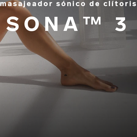
masajeador sónico de clítori
SONA™ 3