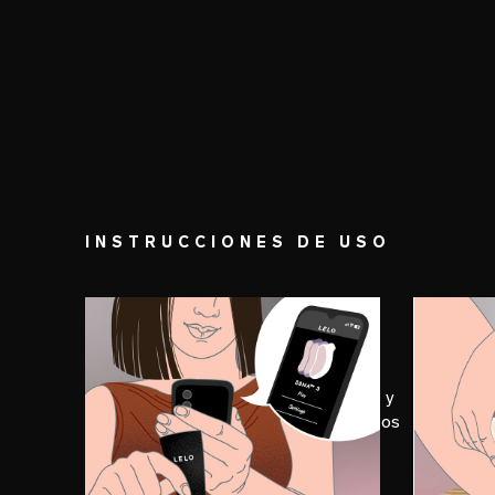
INSTRUCCIONES DE USO
PASO 1
PASO
Prepárate
Exp
Descárgate la aplicación LELO™ y
Encié
conecta tu aparato para activar los
aparat
modos exclusivos. Ahora, aplica
él, y 
una generosa cantidad de LELO
demas
Personal Moisturizer en la parte