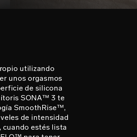
opio utilizando
cer unos orgasmos
erficie de silicona
lítoris SONA™ 3 te
ología SmoothRise™,
iveles de intensidad
, cuando estés lista
n LELO™ para tener