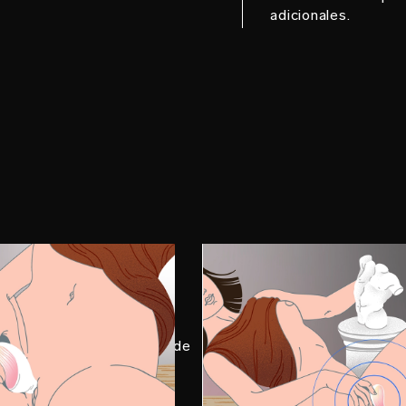
adicionales.
 2
PASO 3
lora
Disfruta
ndelo y coloca la boca del
Encuentra tu punto óptimo
o sobre el clítoris o cerca de
explora sus distintos mod
baja el ritmo si te resulta
disfruta de un orgasmo cli
iado intenso.
alucinante. Añade más LE
Personal Moisturizer para 