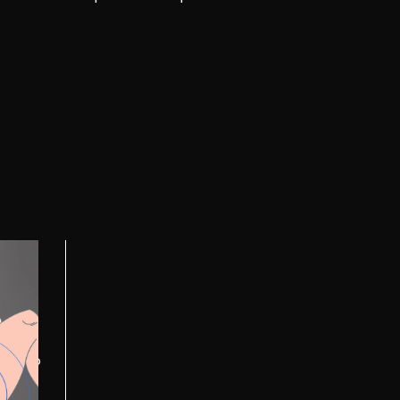
,
os y
toriano
LO
que la