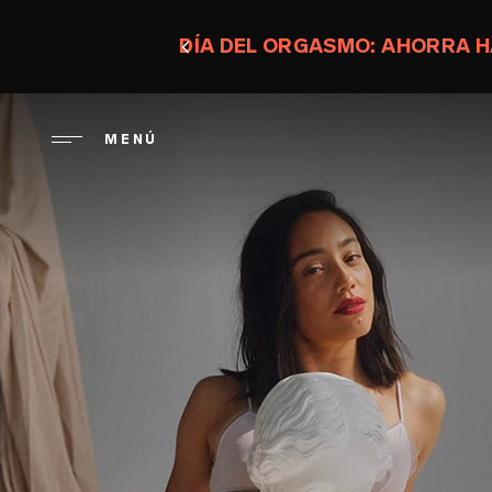
Pasar
al
DÍA DEL ORGASMO: AHORRA H
contenido
principal
MENÚ