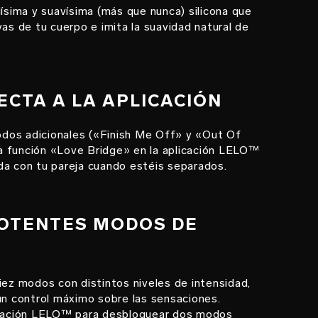
dísima y suavísima (más que nunca) silicona que
vas de tu cuerpo e imita la suavidad natural de
NECTA A LA APLICACIÓN
os adicionales («Finish Me Off» y «Out Of
 la función «Love Bridge» en la aplicación LELO™
da con tu pareja cuando estéis separados.
POTENTES MODOS DE
iez modos con distintos niveles de intensidad,
un control máximo sobre las sensaciones.
icación LELO™ para desbloquear dos modos