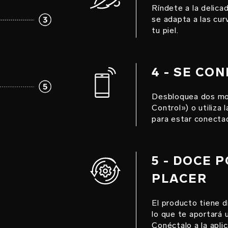
Ríndete a la delica
se adapta a las cur
tu piel.
4 - SE CO
Desbloquea dos mod
Control») o utiliza
para estar conecta
5 - DOCE 
PLACER
El producto tiene d
lo que te aportará 
Conéctalo a la apl