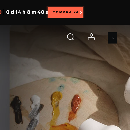
O
0 d 14 h 8 m 38 s
COMPRA YA
account