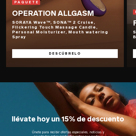
PAQUETE
OPERATION ALLGASM
SORAYA Wave™, SONA™ 2 Cruise,
Flickering Touch Massage Candle,
Personal Moisturizer, Mouth watering
S
Spray
B
DESCÚBRELO
llévate hoy un 15% de descuento
Únete para recibir ofertas especiales, noticias y