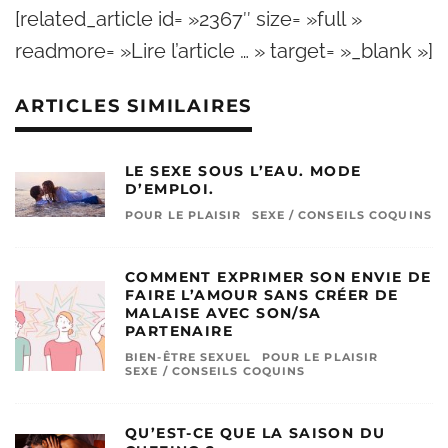
[related_article id= »2367″ size= »full »
readmore= »Lire l’article … » target= »_blank »]
ARTICLES SIMILAIRES
LE SEXE SOUS L’EAU. MODE
D’EMPLOI.
POUR LE PLAISIR
SEXE / CONSEILS COQUINS
COMMENT EXPRIMER SON ENVIE DE
FAIRE L’AMOUR SANS CRÉER DE
MALAISE AVEC SON/SA
PARTENAIRE
BIEN-ÊTRE SEXUEL
POUR LE PLAISIR
SEXE / CONSEILS COQUINS
QU’EST-CE QUE LA SAISON DU