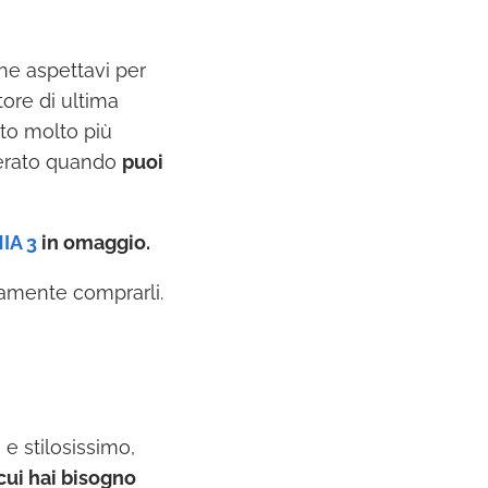
he aspettavi per
tore di ultima
to molto più
lverato quando
puoi
IA 3
in omaggio.
tamente comprarli.
 e stilosissimo,
cui hai bisogno