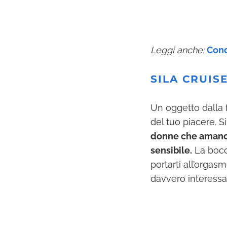
Leggi anche:
Conq
SILA CRUIS
Un oggetto dalla f
del tuo piacere. Si
donne che amano l
sensibile.
La bocc
portarti all’orgas
davvero interessa