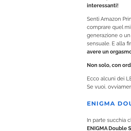
interessanti!
Senti Amazon Prim
comprare quel mini
generazione o un p
sensuale. E alla 
avere un orgasmo
Non solo, con ord
Ecco alcuni dei L
Se vuoi, ovviamen
ENIGMA DO
In parte succhia cl
ENIGMA Double Son