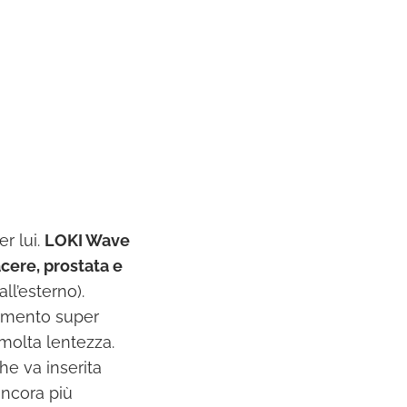
r lui.
LOKI Wave
cere, prostata e
ll’esterno).
erimento super
molta lentezza.
he va inserita
ncora più