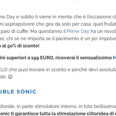
e Day e subito ti viene in mente che è l’occasione c
 aspirapolvere che gira da solo per casa, quel frulla
aio di cuffie. Ma quest’anno il
Prime Day
ha un risvol
fine, chi se ne importa se il pavimento è un po’ impo
 al 50% di sconto!
ini superiori a 199 EURO, riceverai il sensualissimo
M
ELO che puoi trovare in sconto e perché devi assolu
te. 😉
UBLE SONIC
itoride, in parte stimolatore interno, in toto bellissimo
ic ti garantisce tutta la stimolazione clitoridea di 