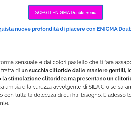
SCEGLI ENIGMA Double Sonic
uista nuove profondità di piacere con ENIGMA Doub
E
orma sensuale e dai colori pastello che ti farà assap
 tratta di
un succhia clitoride dalle maniere gentili, 
a stimolazione clitoridea ma presentano un clitori
a ampia e la carezza avvolgente di SILA Cruise saran
mo con tutta la dolcezza di cui hai bisogno. E adesso lo
nte.