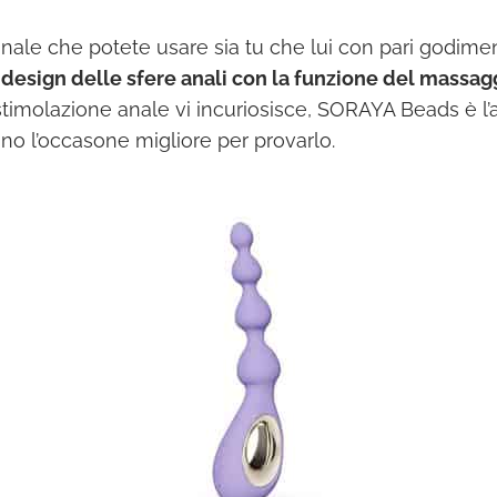
nale che potete usare sia tu che lui con pari godime
design delle sfere anali con la funzione del massag
stimolazione anale vi incuriosisce, SORAYA Beads è l’
sono l’occasone migliore per provarlo.