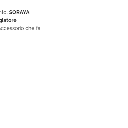
nto,
SORAYA
giatore
accessorio che fa