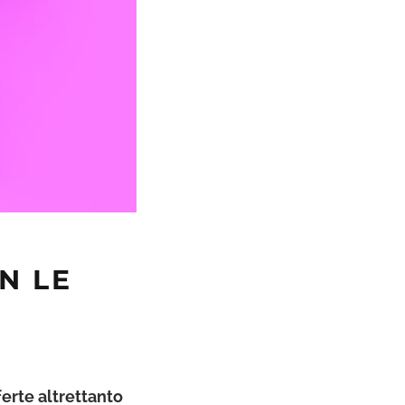
N LE
ferte altrettanto