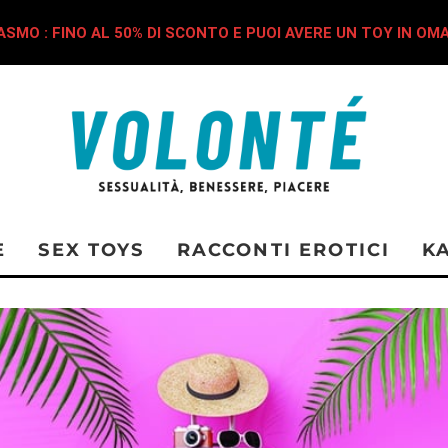
SMO : FINO AL 50% DI SCONTO E PUOI AVERE UN TOY IN OM
E
SEX TOYS
RACCONTI EROTICI
K