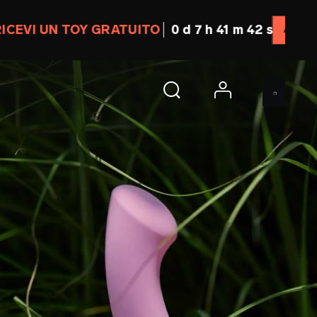
0 d 7 h 41 m 40 s
ACQUISTA SUBITO
account