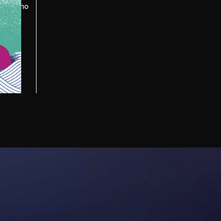
da bagno
rienza
hé è