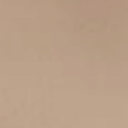
La tecnologia SenseMotion™ ti
consente di usare il telecomando
sensibile al movimento per aumentare
il piacere con un semplice gesto del
polso.