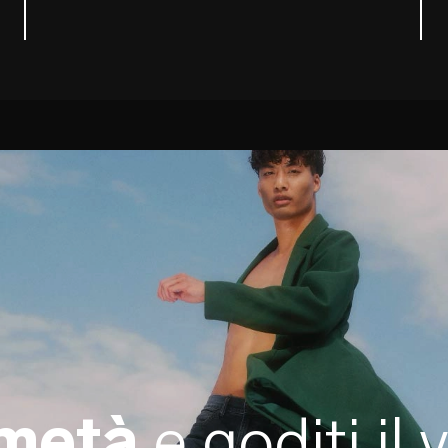
 metà
e goditi il 