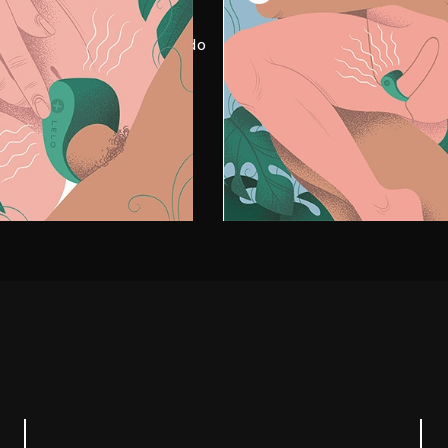
di TOR™ 2, mettiti comodo
Goditi vibranti sensazioni 
ia a scoprire le diverse
raggiungi un orgasmo più i
tà di vibrazione.
con il tuo partner.