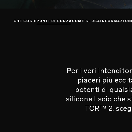
CHE COS'È
PUNTI DI FORZA
COME SI USA
INFORMAZION
Per i veri intendito
piaceri più eccit
potenti di qualsi
silicone liscio che
TOR™ 2, scegli