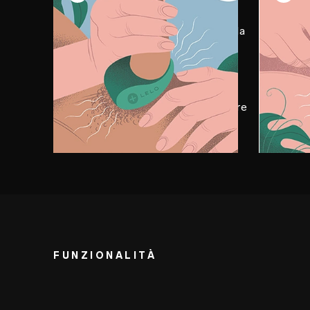
Posiziona TOR™ 2 in modo che la
Accen
parte più spessa e vibrante sia
e iniz
rivolta verso l'alto, toccando il
modali
corpo del tuo partner durante la
penetrazione. Applica LELO
Personal Moisturizer per addolcire
l'esperienza.
FUNZIONALITÀ