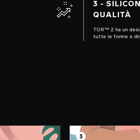
3 - SILICO
QUALITÀ
TOR™ 2 ha un desig
tutte le forme e di
 2
FASE 3
olgimento
3
Gran finale