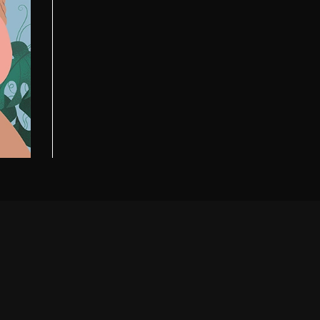
e
ntenso