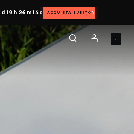
 d 19 h 26 m 13 s
ACQUISTA SUBITO
account