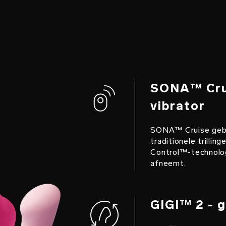
SONA™ Crui
vibrator
SONA™ Cruise gebru
traditionele trillin
Control™-technologi
afneemt.
GIGI™ 2 - g