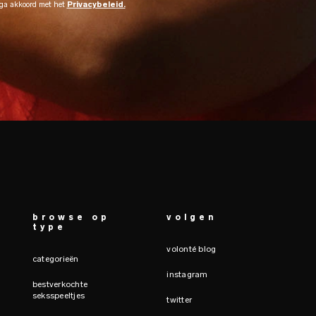
 ga akkoord met het
Privacybeleid.
browse op
volgen
type
volonté blog
categorieën
instagram
bestverkochte
seksspeeltjes
twitter