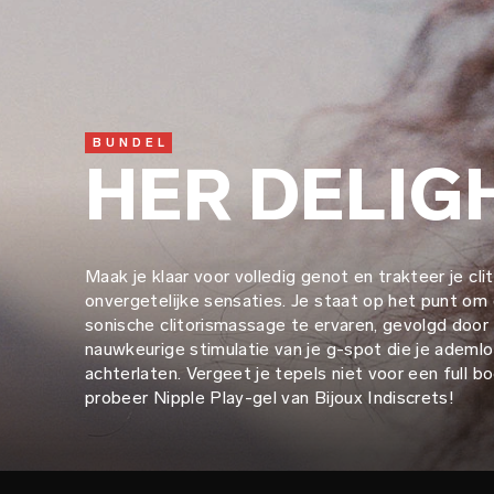
BUNDEL
HER DELIG
Maak je klaar voor volledig genot en trakteer je cli
onvergetelijke sensaties. Je staat op het punt om 
sonische clitorismassage te ervaren, gevolgd door
nauwkeurige stimulatie van je g-spot die je ademlo
achterlaten. Vergeet je tepels niet voor een full b
probeer Nipple Play-gel van Bijoux Indiscrets!