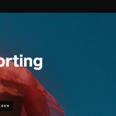
orting
e