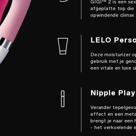
GIGI™ 2 is een se
afgeplatte top die 
opwindende climax d
LELO Person
Deze moisturizer o
gebruik met je gen
een vitale en luxe u
Nipple Play
Verander tepelgevo
effect en een meta
brengt je naar een 
- het verkoelende e