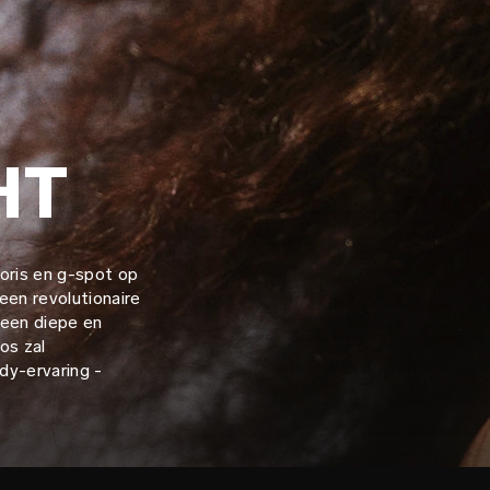
HT
toris en g-spot op
een revolutionaire
 een diepe en
os zal
ody-ervaring -