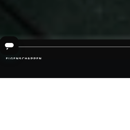
EIGENSCHAPPEN
ISO 3533 VERZEKERING VAN DE
VEILIGHEID
geniet van speeltjes die zijn gemaakt volgens
de hoogst mogelijke veiligheidsnormen
6 INSTELLINGEN
van een plagende trilling tot een bevredigend
ritme