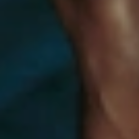
SenseMotion™-technologie - de
afstandsbediening zorgt ervoor dat je
de intensiteit met één polsbeweging