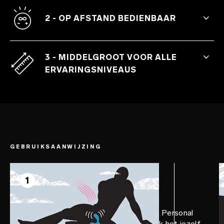
Twee vibrerende motoren in de basis en
top voor dubbel genot.
2 - OP AFSTAND BEDIENBAAR
Bewegingsgestuurd en met meer opties
dan standaard op afstand bedienbare
3 - MIDDELGROOT VOOR ALLE
prostaatmassagers.
ERVARINGSNIVEAUS
Perfect vibrerende prostaatstimulator
voor intens plezier tijdens solospel of met
partner.
GEBRUIKSAANWIJZING
STAP 1
Voorbereiden
1
Breng een royale hoeveelheid LELO Personal
Moisturizer aan op HUGO™ en maak het jezelf