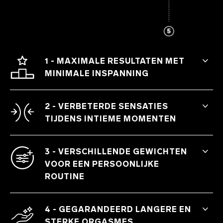
1 - MAXIMALE RESULTATEN MET
MINIMALE INSPANNING
Geniet van tintelende sensaties die de
bekkenbodemspieren aanspannen.
2 - VERBETERDE SENSATIES
TIJDENS INTIEME MOMENTEN
Strakkere en stevigere spieren geven
beide partners intensere sensaties.
3 - VERSCHILLENDE GEWICHTEN
VOOR EEN PERSOONLIJKE
ROUTINE
Kies voor LELO Beads™ Classic, Mini, or
Plus, afhankelijk van je ervaringsniveau.
4 - GEGARANDEERD LANGERE EN
STERKE ORGASMES