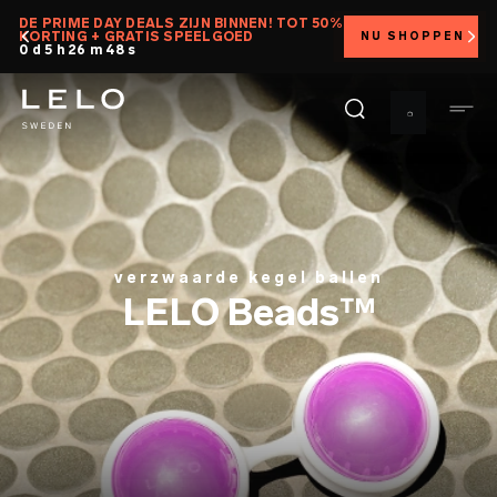
Overslaan
DE PRIME DAY DEALS ZIJN BINNEN! TOT 50%
KORTING + GRATIS SPEELGOED
NU SHOPPEN
en
0 d 5 h 26 m 46 s
naar
de
inhoud
gaan
verzwaarde kegel ballen
LELO Beads™