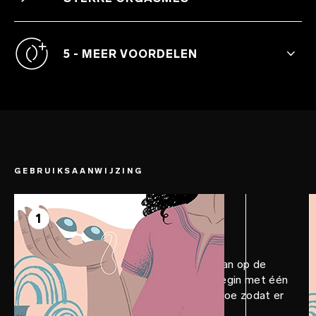
Ervaar meer gevoel tijdens het voorspel
en werk aan een betere orgasmes.
5 - MEER VOORDELEN
LELO Beads™ verbetert de controle over
de blaas en onthult tegelijkertijd de
geneugten van je lichaam.
GEBRUIKSAANWIJZING
STAP 1
Voorbereiden
1
Breng LELO Personal Moisturizer aan op de
verbindingen van de kegel ballen. Begin met één
bal en voeg geleidelijk meer ballen toe zodat er
meer weerstand wordt gecreëerd.