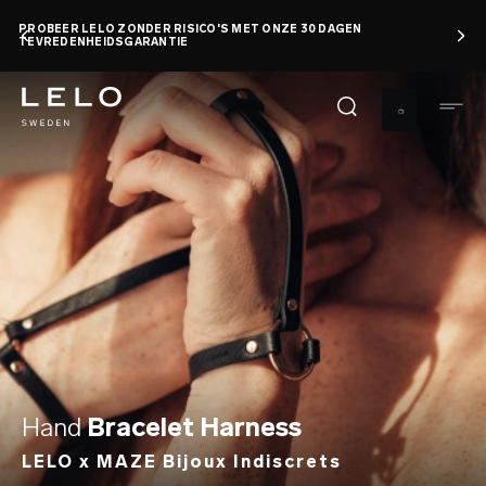
Overslaan
PROBEER LELO ZONDER RISICO'S MET ONZE 30 DAGEN
en
TEVREDENHEIDSGARANTIE
naar
de
inhoud
gaan
Hand
Bracelet Harness
LELO x MAZE Bijoux Indiscrets