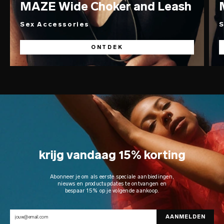
MAZE Wide Choker and Leash
Sex Accessories
S
ONTDEK
krijg vandaag 15% korting
Abonneer je om als eerste speciale aanbiedingen,
nieuws en productupdates te ontvangen en
bespaar 15% op je volgende aankoop.