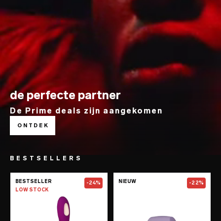
de perfecte partner
De Prime deals zijn aangekomen
ONTDEK
BESTSELLERS
Go to the
SORAYA Wave™
page
Go to the
TOR™
BESTSELLER
NIEUW
-24%
-22%
LOW STOCK