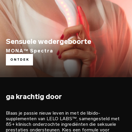
Sensuele wedergeboorte
MONA™ Spectra
voed je verlangen
ONTDEK
LELO LABS™
ga krachtig door
Blaas je passie nieuw leven in met de libido-
supplementen van LELO LABS™, samengesteld met
85+ klinisch onderzochte ingrediënten die seksuele
prestaties ondersteunen. Kies een formule voor