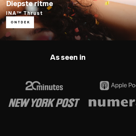
Diepste ritme
INA™ Thrust
ONTDEK
As seen in