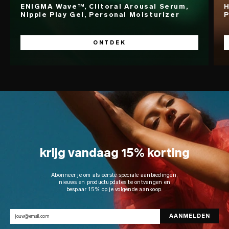
ENIGMA Wave™, Clitoral Arousal Serum,
H
Nipple Play Gel, Personal Moisturizer
P
ONTDEK
krijg vandaag 15% korting
Abonneer je om als eerste speciale aanbiedingen,
nieuws en productupdates te ontvangen en
bespaar 15% op je volgende aankoop.