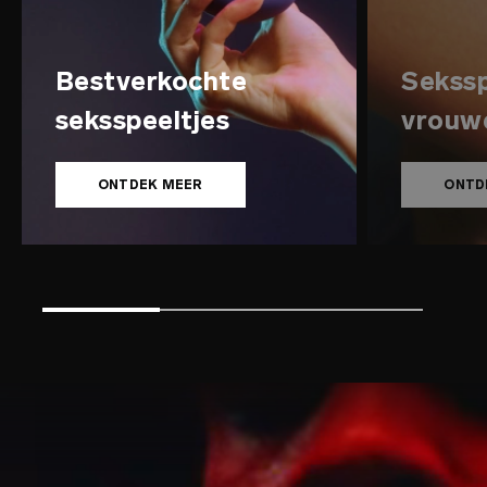
Bestverkochte
Sekssp
seksspeeltjes
vrouw
ONTDEK MEER
ONTD