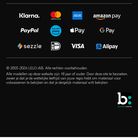
verlengde garantie
seksspeeltjes voor vrouwen
instagram
werken bij
satisfaction guarantee
seksspeeltjes voor mannen
twitter
privacybeleid
regulatory compliance
seksspeeltjes voor koppels
facebook
cookiebeleid
FAQ algemeen
bundels
audio erotica
gebruiksvoorwaarden
FAQ shoppen
luxe seksspeeltjes
our sexual health experts
partnerprogramma
FAQ producten
glijmiddelen
retailers
© 2003-2026 LELO iAB. Alle rechten voorbehouden.
environmental labels
seks accessoires
Alle modellen op deze website zijn 18 jaar of ouder. Door deze site te bezoeken,
zweer je dat je de wettelijke leeftijd van jouw regio hebt om materiaal voor
contact
volwassenen te bekijken en dat je dergelijk materiaal wilt bekijken.
condooms
vind een winkel
queer-keuzes
studentenkorting
LELO Originals