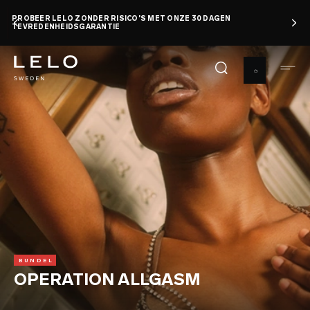
Overslaan
PROBEER LELO ZONDER RISICO'S MET ONZE 30 DAGEN
en
TEVREDENHEIDSGARANTIE
naar
de
inhoud
gaan
BUNDEL
OPERATION ALLGASM