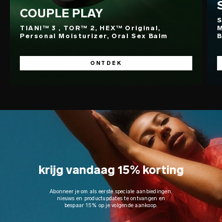
COUPLE PLAY
S
TIANI™ 3 , TOR™ 2, HEX™ Original,
M
Personal Moisturizer, Oral Sex Balm
B
ONTDEK
krijg vandaag 15% korting
Abonneer je om als eerste speciale aanbiedingen,
nieuws en productupdates te ontvangen en
bespaar 15% op je volgende aankoop.