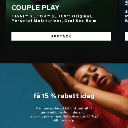
COUPLE PLAY
S
TIANI™ 3 , TOR™ 2, HEX™ Original,
M
Personal Moisturizer, Oral Sex Balm
B
UPPTÄCK
få 15 % rabatt idag
Prenumerera för att bli först med att få
specialerbjudanden, nyheter och
produktuppdateringar. Spara dessutom 15 % på
ditt nästa köp.