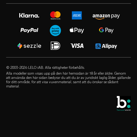
förlängd garanti
sexleksaker för henne
instagram
karriär
satisfaction guarantee
sexleksaker för män
twitter
sekretesspolicy
regulatory compliance
sexleksaker för par
facebook
cookie-policy
FAQ - allmänt
sexleksaker kit
audio erotica
användningsvillkor
FAQ - shopping
lyxiga sexleksaker
our sexual health experts
affiliate-program
FAQ - produkt
lubricants
återförsäljare
© 2003-2026 LELO iAB. Alla rättigheter förbehålls.
environmental labels
sextillbehör
Alla modeller som visas upp på den här hemsidan är 18 år eller äldre. Genom
att använda den här sidan bedyrar du att du är av juridiskt laglig ålder, gällande
hör av er
för ditt område, för att visa vuxenmaterial, samt att du önskar se sådant
kondomer
material.
LELO butikssökare
queer picks
studentrabatt
LELO Originals