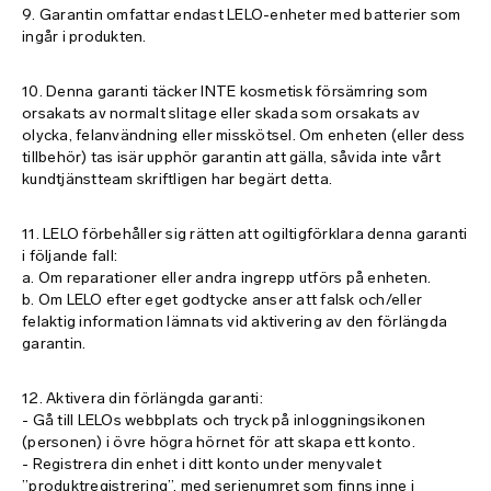
9. Garantin omfattar endast LELO-enheter med batterier som
ingår i produkten.
10. Denna garanti täcker INTE kosmetisk försämring som
orsakats av normalt slitage eller skada som orsakats av
olycka, felanvändning eller misskötsel. Om enheten (eller dess
tillbehör) tas isär upphör garantin att gälla, såvida inte vårt
kundtjänstteam skriftligen har begärt detta.
11. LELO förbehåller sig rätten att ogiltigförklara denna garanti
i följande fall:
a. Om reparationer eller andra ingrepp utförs på enheten.
b. Om LELO efter eget godtycke anser att falsk och/eller
felaktig information lämnats vid aktivering av den förlängda
garantin.
12. Aktivera din förlängda garanti:
- Gå till LELOs webbplats och tryck på inloggningsikonen
(personen) i övre högra hörnet för att skapa ett konto.
- Registrera din enhet i ditt konto under menyvalet
”produktregistrering”, med serienumret som finns inne i