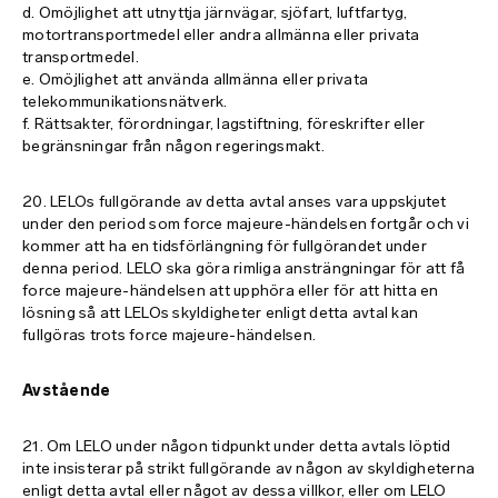
d. Omöjlighet att utnyttja järnvägar, sjöfart, luftfartyg,
motortransportmedel eller andra allmänna eller privata
transportmedel.
e. Omöjlighet att använda allmänna eller privata
telekommunikationsnätverk.
f. Rättsakter, förordningar, lagstiftning, föreskrifter eller
begränsningar från någon regeringsmakt.
20. LELOs fullgörande av detta avtal anses vara uppskjutet
under den period som force majeure-händelsen fortgår och vi
kommer att ha en tidsförlängning för fullgörandet under
denna period. LELO ska göra rimliga ansträngningar för att få
force majeure-händelsen att upphöra eller för att hitta en
lösning så att LELOs skyldigheter enligt detta avtal kan
fullgöras trots force majeure-händelsen.
Avstående
21. Om LELO under någon tidpunkt under detta avtals löptid
inte insisterar på strikt fullgörande av någon av skyldigheterna
enligt detta avtal eller något av dessa villkor, eller om LELO