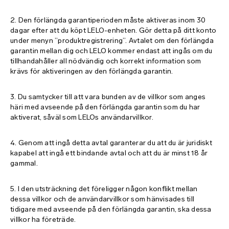
sidkarta
2. Den förlängda garantiperioden måste aktiveras inom 30
dagar efter att du köpt LELO-enheten. Gör detta på ditt konto
under menyn ”produktregistrering”. Avtalet om den förlängda
garantin mellan dig och LELO kommer endast att ingås om du
tillhandahåller all nödvändig och korrekt information som
krävs för aktiveringen av den förlängda garantin.
3. Du samtycker till att vara bunden av de villkor som anges
häri med avseende på den förlängda garantin som du har
aktiverat, såväl som LELOs användarvillkor.
4. Genom att ingå detta avtal garanterar du att du är juridiskt
kapabel att ingå ett bindande avtal och att du är minst 18 år
gammal.
5. I den utsträckning det föreligger någon konflikt mellan
dessa villkor och de användarvillkor som hänvisades till
tidigare med avseende på den förlängda garantin, ska dessa
villkor ha företräde.