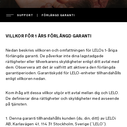
SUPPORT
FÖRLÄNGD GARANTI
FÖRETAG
VILLKOR FÖR 1 ÅRS FÖRLÄNGD GARANTI
ledningen
SUPPORT
Nedan beskrivs villkoren och omfattningen för LELOs 1-åriga
pressinformation
förlängda garanti. De påverkar inte dina lagstadgade
pressreleaser
garanti
rättigheter eller tillverkarens skyldigheter enligt ditt avtal med
dem. Observera att det är valfritt att aktivera den förlängda
FAQ
sekretesspolicy
förlängd garanti
garantiperioden. Garantiskydd för LELO-enheter tillhandahålls
enligt villkoren nedan.
cookie-policy
leverans
FAQ - allmänt
ENVIRONMENTAL LABELS
användningsvillkor
kontakta support
FAQ - shopping
Kom ihåg att dessa villkor utgör ett avtal mellan dig och LELO.
De definierar dina rättigheter och skyldigheter med avseende
miljö
ladda ner manualer
FAQ - Produkt
France
på tjänsten.
immateriell tillgång
regulatory compliance
Italy
1. Denna garanti tillhandahålls kunden (du, din, ditt) av LELOi
laddare och fjärrkontroll
AB, Karlavägen 41, 114 31 Stockholm, Sverige (”LELO”).