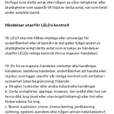
förfoga över detta avtal, eller någon av våra rättigheter eller
skyldigheter som uppstår till följd av detta avtal, när som helst
under avtalets löptid.
Händelser utanför LELOs kontroll
18. LELO ska inte hållas skyldiga eller ansvariga för
underlåtenhet eller dröjsmål när det gäller fullgörandet av
skyldigheter enligt detta avtal som orsakas av händelser
utanför LELOs rimliga kontroll (force majeure-händelse).
19. En force majeure-händelse omfattar alla handlingar,
händelser, uteblivna händelser, underlåtenhet att handla eller
olyckor som ligger utanför vår rimliga kontroll och omfattar i
synnerhet (utan begränsning) följande:
a. Strejker, lockouter eller andra industriella handlingar.
b. Civila oroligheter, upplopp, invasion, terrordåd eller hot om
terrordåd, krig (med eller utan krigsförklaring) eller hot eller
förberedelse för krig.
c. Brand, explosion, storm, översvämning, jordbävning,
sättning, epidemi, pandemi eller någon annan naturkatastrof.