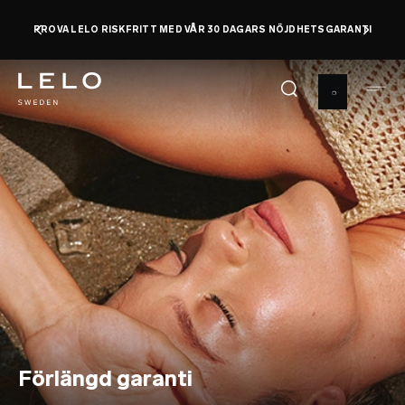
Hoppa
PROVA LELO RISKFRITT MED VÅR 30 DAGARS NÖJDHETSGARANTI
till
huvudinnehåll
Förlängd garanti