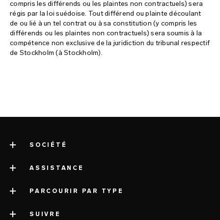
compris les différends ou les plaintes non contractuels) sera
régis par la loi suédoise. Tout différend ou plainte découlant
de ou lié à un tel contrat ou à sa constitution (y compris les
différends ou les plaintes non contractuels) sera soumis à la
compétence non exclusive de la juridiction du tribunal respectif
de Stockholm (à Stockholm).
SOCIÉTÉ
ASSISTANCE
a propos de LELO
mentions légales
PARCOURIR PAR TYPE
service client contact
informations sur la société
livraison
SUIVRE
catégories