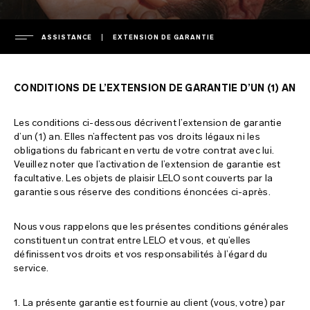
ASSISTANCE
EXTENSION DE GARANTIE
SOCIÉTÉ
CONDITIONS DE L’EXTENSION DE GARANTIE D’UN (1) AN
direction
ASSISTANCE
Les conditions ci-dessous décrivent l’extension de garantie
presse
d’un (1) an. Elles n’affectent pas vos droits légaux ni les
dossier de presse
garantie
obligations du fabricant en vertu de votre contrat avec lui.
Veuillez noter que l’activation de l’extension de garantie est
FAQ
politique de confidentialité
extension de garantie
facultative. Les objets de plaisir LELO sont couverts par la
garantie sous réserve des conditions énoncées ci-après.
politique en matière de cookies
livraison
FAQ - général
ÉTIQUETAGE ENVIRONNEMENTAL
conditions d’utilisation
service client contact
FAQ - achats en ligne
Nous vous rappelons que les présentes conditions générales
constituent un contrat entre LELO et vous, et qu’elles
environnement
télécharger un manuel
FAQ - produits
France
définissent vos droits et vos responsabilités à l’égard du
service.
propriété intellectuelle
regulatory compliance
Italy
chargeurs et télécommandes
1. La présente garantie est fournie au client (vous, votre) par