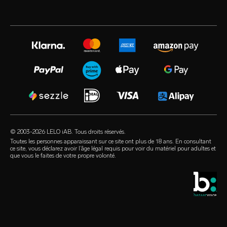
distinctions de l’industrie
garantie LELO
les meilleurs sextoys
volonté blog
presse
extension de garantie
sextoys pour femme
instagram
emploi
satisfaction guarantee
sextoys pour homme
twitter
politique de confidentialité
regulatory compliance
sextoys pour couple
facebook
politique en matière de cookies
FAQ - général
cadeaux sexy
audio erotica
conditions d’utilisation
FAQ - achats en ligne
sextoys de luxe
our sexual health experts
programme d’affiliation
FAQ - produits
lubrifiants
les détaillants
© 2003-2026 LELO iAB. Tous droits réservés.
environmental labels
accessoires sexuels
Toutes les personnes apparaissant sur ce site ont plus de 18 ans. En consultant
ce site, vous déclarez avoir l’âge légal requis pour voir du matériel pour adultes et
contactez-nous
que vous le faites de votre propre volonté.
préservatifs
localisateur de magasin
notre sélection LGBT+
remise estudiantine
LELO Originals