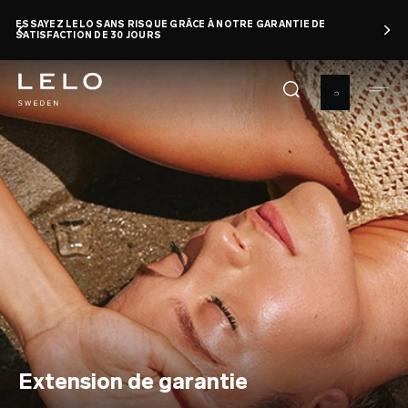
Aller
ESSAYEZ LELO SANS RISQUE GRÂCE À NOTRE GARANTIE DE
au
SATISFACTION DE 30 JOURS
contenu
principal
Extension de garantie