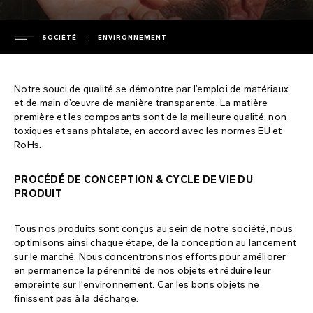
SOCIÉTÉ
ENVIRONNEMENT
SOCIÉTÉ
Notre souci de qualité se démontre par l’emploi de matériaux
direction
et de main d’œuvre de manière transparente. La matière
première et les composants sont de la meilleure qualité, non
ASSISTANCE
presse
toxiques et sans phtalate, en accord avec les normes EU et
RoHs.
dossier de presse
garantie
FAQ
politique de confidentialité
extension de garantie
PROCÉDÉ DE CONCEPTION & CYCLE DE VIE DU
PRODUIT
politique en matière de cookies
livraison
FAQ - général
ÉTIQUETAGE ENVIRONNEMENTAL
conditions d’utilisation
service client contact
FAQ - achats en ligne
Tous nos produits sont conçus au sein de notre société, nous
optimisons ainsi chaque étape, de la conception au lancement
environnement
télécharger un manuel
FAQ - produits
France
sur le marché. Nous concentrons nos efforts pour améliorer
en permanence la pérennité de nos objets et réduire leur
propriété intellectuelle
regulatory compliance
Italy
empreinte sur l'environnement. Car les bons objets ne
chargeurs et télécommandes
finissent pas à la décharge.