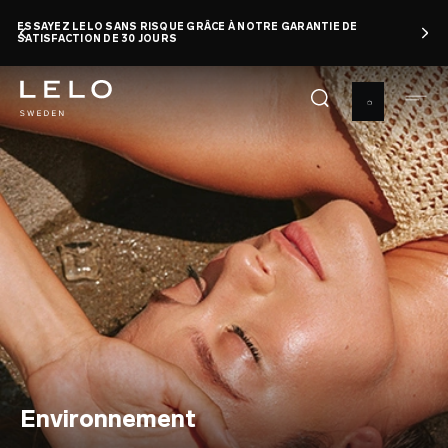
Aller
ESSAYEZ LELO SANS RISQUE GRÂCE À NOTRE GARANTIE DE
au
SATISFACTION DE 30 JOURS
contenu
principal
Environnement