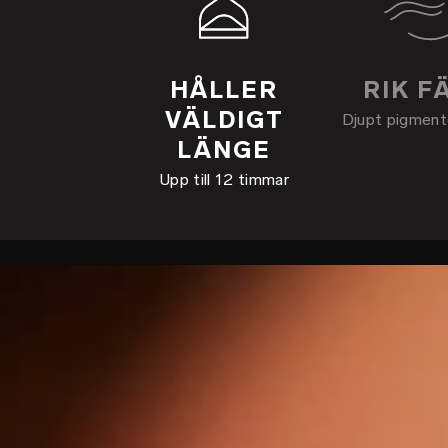
HÅLLER
RIK F
VÄLDIGT
Djupt pigment
LÄNGE
Upp till 12 timmar