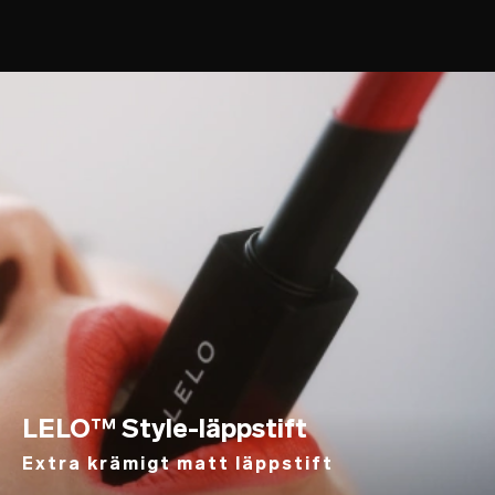
LELO™ Style-läppstift
Extra krämigt matt läppstift