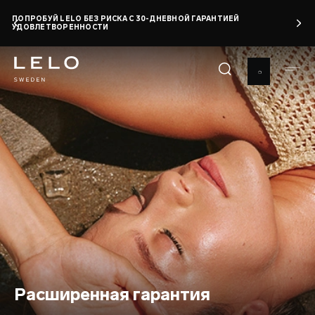
Перейти
ПОПРОБУЙ LELO БЕЗ РИСКА С 30-ДНЕВНОЙ ГАРАНТИЕЙ
к
УДОВЛЕТВОРЕННОСТИ
основному
содержанию
Расширенная гарантия