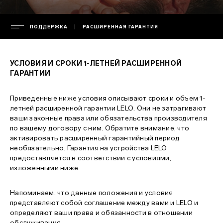
ПОДДЕРЖКА
РАСШИРЕННАЯ ГАРАНТИЯ
КОМПАНИЯ
УСЛОВИЯ И СРОКИ 1-ЛЕТНЕЙ РАСШИРЕННОЙ
руководство
ГАРАНТИИ
ПОДДЕРЖКА
пресс-офис
Приведенные ниже условия описывают сроки и объем 1-
пресс-релизы
гарантия
летней расширенной гарантии LELO. Они не затрагивают
ваши законные права или обязательства производителя
ВОПРОСЫ
политика конфиденциальности
расширенная гарантия
по вашему договору с ним. Обратите внимание, что
активировать расширенный гарантийный период
политика в отношении файлов cookie
доставка
общие вопросы
необязательно. Гарантия на устройства LELO
ENVIRONMENTAL LABELS
предоставляется в соответствии с условиями,
правила пользования
связаться с поддержкой
вопросы о покупке
изложенными ниже.
окружающая среда
инструкции по использованию
вопросы о продукте
France
Напоминаем, что данные положения и условия
интеллектуальная собственность
regulatory compliance
Italy
представляют собой соглашение между вами и LELO и
зарядное устройство и пульт управления
определяют ваши права и обязанности в отношении
обслуживания.