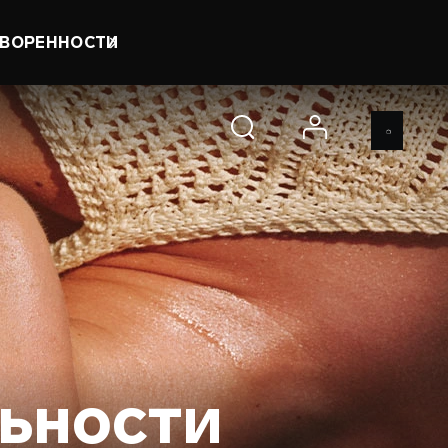
0 d 1 h 14 m 35 s
КУПИТЬ
account
ьности