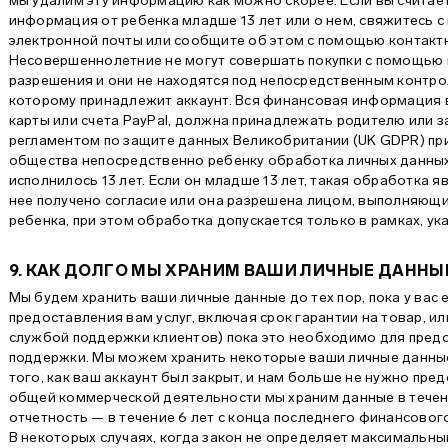
мы удалим эту информацию как можно скорее. Если вы считает
информация от ребенка младше 13 лет или о нем, свяжитесь с
электронной почты или сообщите об этом с помощью контактн
Несовершеннолетние не могут совершать покупки с помощью н
разрешения и они не находятся под непосредственным контро
которому принадлежит аккаунт. Вся финансовая информация в
карты или счета PayPal, должна принадлежать родителю или з
регламентом по защите данных Великобритании (UK GDPR) п
общества непосредственно ребенку обработка личных данных 
исполнилось 13 лет. Если он младше 13 лет, такая обработка я
нее получено согласие или она разрешена лицом, выполняющ
ребенка, при этом обработка допускается только в рамках, ука
9. КАК ДОЛГО МЫ ХРАНИМ ВАШИ ЛИЧНЫЕ ДАННЫ
Мы будем хранить ваши личные данные до тех пор, пока у вас 
предоставления вам услуг, включая срок гарантии на товар, ил
службой поддержки клиентов) пока это необходимо для предо
поддержки. Мы можем хранить некоторые ваши личные данные,
того, как ваш аккаунт был закрыт, и нам больше не нужно пред
общей коммерческой деятельности мы храним данные в течени
отчетность — в течение 6 лет с конца последнего финансовог
В некоторых случаях, когда закон не определяет максимальны