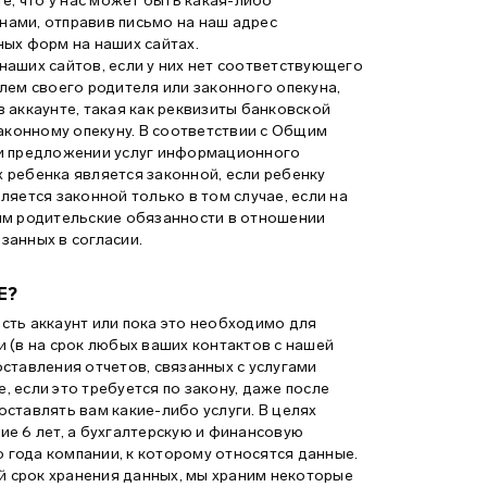
е, что у нас может быть какая-либо
 нами, отправив письмо на наш адрес
ых форм на наших сайтах.
аших сайтов, если у них нет соответствующего
лем своего родителя или законного опекуна,
 аккаунте, такая как реквизиты банковской
аконному опекуну. В соответствии с Общим
ри предложении услуг информационного
ребенка является законной, если ребенку
вляется законной только в том случае, если на
им родительские обязанности в отношении
занных в согласии.
Е?
есть аккаунт или пока это необходимо для
и (в на срок любых ваших контактов с нашей
ставления отчетов, связанных с услугами
 если это требуется по закону, даже после
оставлять вам какие-либо услуги. В целях
е 6 лет, а бухгалтерскую и финансовую
о года компании, к которому относятся данные.
й срок хранения данных, мы храним некоторые