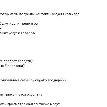
которых мы получили контактные данные в ходе
обслуживания клиентов;
в;
ших услуг и товаров;
е возврат средств);
ые бюллетени);
 социальные сети или службу поддержки
ому применяется отдельная
х и просмотре сайтов, также могут