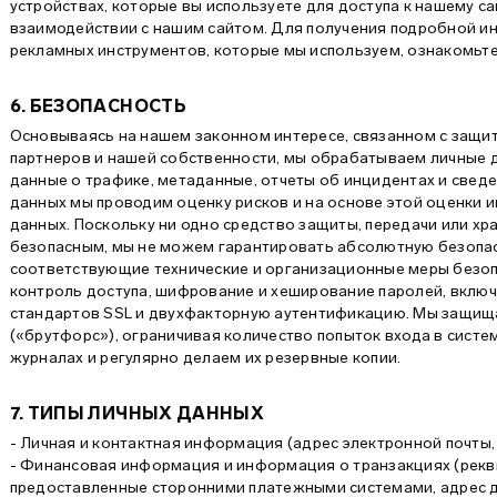
устройствах, которые вы используете для доступа к нашему с
взаимодействии с нашим сайтом. Для получения подробной и
рекламных инструментов, которые мы используем, ознакомьт
6. БЕЗОПАСНОСТЬ
Основываясь на нашем законном интересе, связанном с защит
партнеров и нашей собственности, мы обрабатываем личные да
данные о трафике, метаданные, отчеты об инцидентах и сведен
данных мы проводим оценку рисков и на основе этой оценки 
данных. Поскольку ни одно средство защиты, передачи или хр
безопасным, мы не можем гарантировать абсолютную безопас
соответствующие технические и организационные меры безоп
контроль доступа, шифрование и хеширование паролей, вклю
стандартов SSL и двухфакторную аутентификацию. Мы защища
(«брутфорс»), ограничивая количество попыток входа в систем
журналах и регулярно делаем их резервные копии.
7. ТИПЫ ЛИЧНЫХ ДАННЫХ
- Личная и контактная информация (адрес электронной почты, 
- Финансовая информация и информация о транзакциях (рекви
предоставленные сторонними платежными системами, адрес д