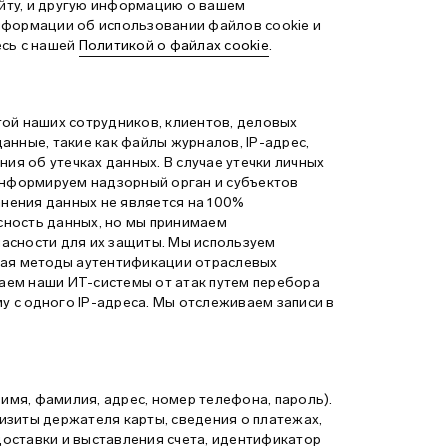
айту, и другую информацию о вашем
нформации об использовании файлов cookie и
есь с нашей
Политикой о файлах cookie
.
ой наших сотрудников, клиентов, деловых
нные, такие как файлы журналов, IP-адрес,
ия об утечках данных. В случае утечки личных
информируем надзорный орган и субъектов
анения данных не является на 100%
ность данных, но мы принимаем
асности для их защиты. Мы используем
чая методы аутентификации отраслевых
ем наши ИТ-системы от атак путем перебора
у с одного IP-адреса. Мы отслеживаем записи в
имя, фамилия, адрес, номер телефона, пароль).
зиты держателя карты, сведения о платежах,
оставки и выставления счета, идентификатор