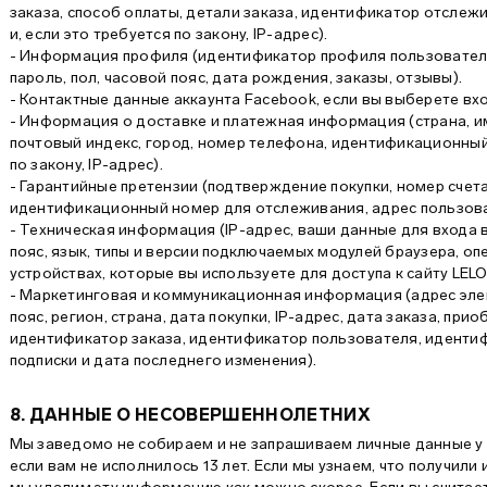
заказа, способ оплаты, детали заказа, идентификатор отсле
и, если это требуется по закону, IP-адрес).
- Информация профиля (идентификатор профиля пользователя,
пароль, пол, часовой пояс, дата рождения, заказы, отзывы).
- Контактные данные аккаунта Facebook, если вы выберете вхо
- Информация о доставке и платежная информация (страна, им
почтовый индекс, город, номер телефона, идентификационный
по закону, IP-адрес).
- Гарантийные претензии (подтверждение покупки, номер счет
идентификационный номер для отслеживания, адрес пользоват
- Техническая информация (IP-адрес, ваши данные для входа 
пояс, язык, типы и версии подключаемых модулей браузера, оп
устройствах, которые вы используете для доступа к сайту LELO
- Маркетинговая и коммуникационная информация (адрес элек
пояс, регион, страна, дата покупки, IP-адрес, дата заказа, при
идентификатор заказа, идентификатор пользователя, идентиф
подписки и дата последнего изменения).
8. ДАННЫЕ О НЕСОВЕРШЕННОЛЕТНИХ
Мы заведомо не собираем и не запрашиваем личные данные у л
если вам не исполнилось 13 лет. Если мы узнаем, что получили