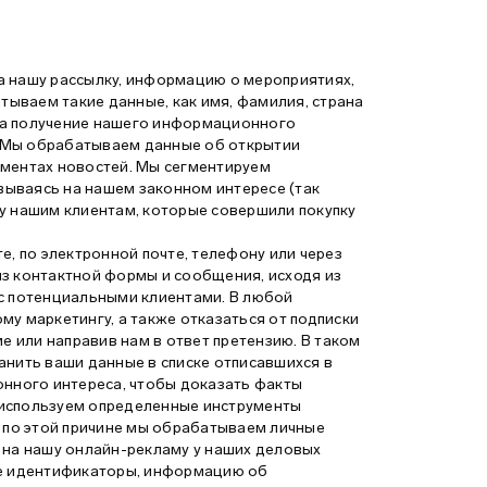
а нашу рассылку, информацию о мероприятиях,
тываем такие данные, как имя, фамилия, страна
 на получение нашего информационного
. Мы обрабатываем данные об открытии
егментах новостей. Мы сегментируем
овываясь на нашем законном интересе (так
у нашим клиентам, которые совершили покупку
е, по электронной почте, телефону или через
з контактной формы и сообщения, исходя из
с потенциальными клиентами. В любой
у маркетингу, а также отказаться от подписки
е или направив нам в ответ претензию. В таком
анить ваши данные в списке отписавшихся в
конного интереса, чтобы доказать факты
 используем определенные инструменты
и по этой причине мы обрабатываем личные
 на нашу онлайн-рекламу у наших деловых
ые идентификаторы, информацию об