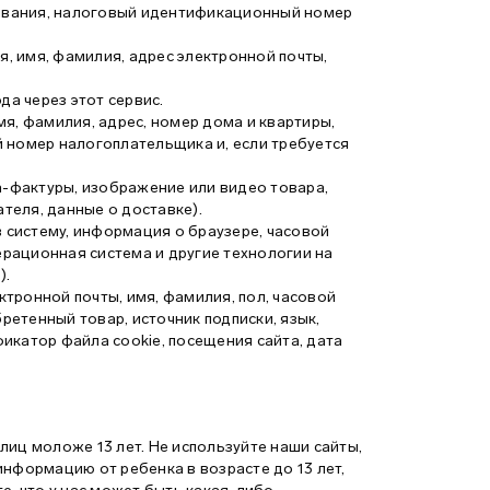
живания, налоговый идентификационный номер
 имя, фамилия, адрес электронной почты,
да через этот сервис.
я, фамилия, адрес, номер дома и квартиры,
 номер налогоплательщика и, если требуется
а-фактуры, изображение или видео товара,
еля, данные о доставке).
в систему, информация о браузере, часовой
ерационная система и другие технологии на
).
тронной почты, имя, фамилия, пол, часовой
обретенный товар, источник подписки, язык,
икатор файла cookie, посещения сайта, дата
иц моложе 13 лет. Не используйте наши сайты,
 информацию от ребенка в возрасте до 13 лет,