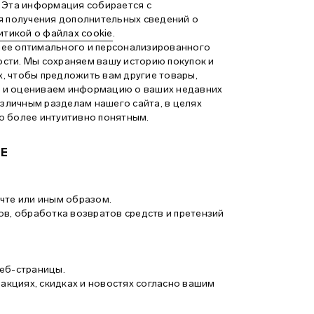
. Эта информация собирается с
я получения дополнительных сведений о
итикой о файлах cookie
.
лее оптимального и персонализированного
сти. Мы сохраняем вашу историю покупок и
, чтобы предложить вам другие товары,
им и оцениваем информацию о ваших недавних
азличным разделам нашего сайта, в целях
го более интуитивно понятным.
ЫЕ
чте или иным образом.
ов, обработка возвратов средств и претензий
веб-страницы.
 акциях, скидках и новостях согласно вашим