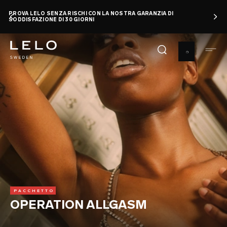
Salta
PROVA LELO SENZA RISCHI CON LA NOSTRA GARANZIA DI
al
SODDISFAZIONE DI 30 GIORNI
contenuto
principale
PACCHETTO
OPERATION ALLGASM