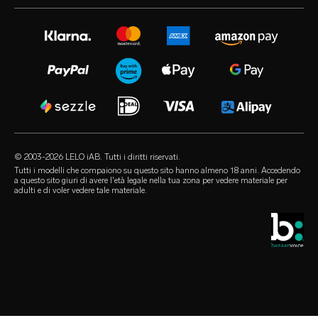
estensione di garanzia
sex toy per donne
instagram
carriere
satisfaction guarantee
sex toy per uomini
twitter
informativa sulla privacy
regulatory compliance
sex toy per coppie
facebook
informativa sui cookie
FAQ generali
le love box di LELO
audio erotica
termini di utilizzo
FAQ sugli acquisti
sex toy di lusso
our sexual health experts
programma di affiliazione
FAQ sui prodotti
lubrificanti
i rivenditori
© 2003-2026 LELO iAB. Tutti i diritti riservati.
environmental labels
accessori sessuali
Tutti i modelli che compaiono su questo sito hanno almeno 18 anni. Accedendo
a questo sito giuri di avere l'età legale nella tua zona per vedere materiale per
rimaniamo in contatto
adulti e di voler vedere tale materiale.
preservativi
store locator
selezioni queer
sconto studenti
LELO Originals