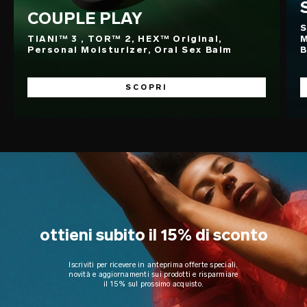
COUPLE PLAY
S
TIANI™ 3 , TOR™ 2, HEX™ Original,
M
Personal Moisturizer, Oral Sex Balm
B
SCOPRI
ottieni subito il 15% di sconto
Iscriviti per ricevere in anteprima offerte speciali,
novità e aggiornamenti sui prodotti e risparmiare
il 15% sul prossimo acquisto.