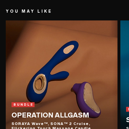
intensifica nelle aree genitali.
YOU MAY LIKE
BUNDLE
OPERATION ALLGASM
SORAYA Wave™, SONA™ 2 Cruise,
Flickering Touch Massage Candle,
S