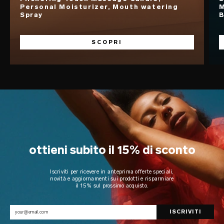
Personal Moisturizer, Mouth watering
M
Spray
B
SCOPRI
ottieni subito il 15% di sconto
Iscriviti per ricevere in anteprima offerte speciali,
novità e aggiornamenti sui prodotti e risparmiare
il 15% sul prossimo acquisto.