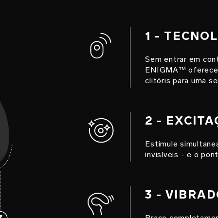
1 - TECNO
Sem entrar em cont
ENIGMA™ oferecem 
clitóris para uma s
2 - EXCIT
Estimule simultanea
invisíveis - e o pon
3 - VIBR
Braço completament