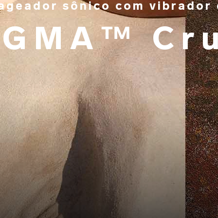
ageador sônico com vibrador 
IGMA™ Cru