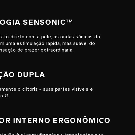
LOGIA SENSONIC™
ato direto com a pele, as ondas sônicas do
uma estimulação rápida, mas suave, do
ensação de prazer extraordinária.
AÇÃO DUPLA
mente o clitóris - suas partes visíveis e
to G.
ADOR INTERNO ERGONÔMICO
e flexível com vibrações ultrapotentes que