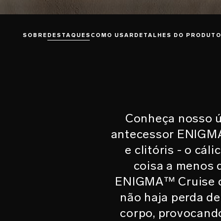
SOBRE
DESTAQUES
COMO USAR
DETALHES DO PRODUT
Conheça nosso ú
antecessor ENIGMA
e clitóris - o cá
coisa a menos d
ENIGMA™ Cruise co
não haja perda de
corpo, provocand