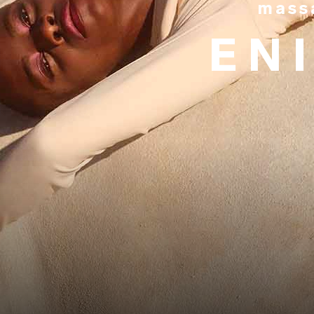
mass
EN