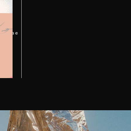
igar;
 baixa e
ere a
jar.