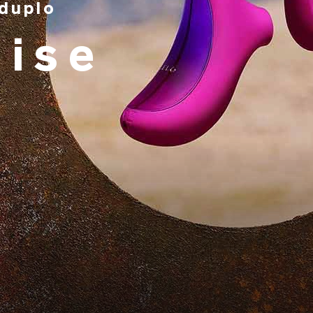
duplo
ise