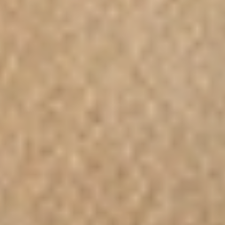
Em vez de vibrações tradicionais, a
tecnologia SenSonic™ usa pulsações
sônicas que ressoam intensamente na