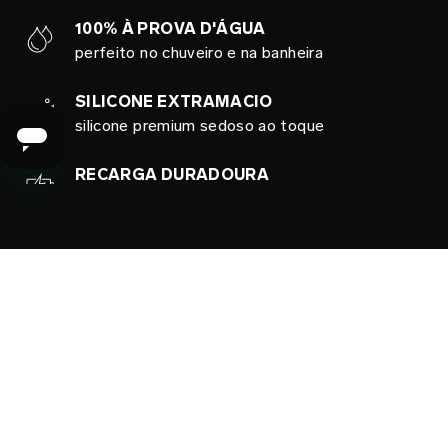
100% À PROVA D'ÁGUA
perfeito no chuveiro e na banheira
SILICONE EXTRAMACIO
silicone premium sedoso ao toque
RECARGA DURADOURA
mais tempo de prazer
GARANTIA DE SEGURANÇA ISO 3533
experimente o prazer com toys feitos com o
mais alto padrão de segurança possível