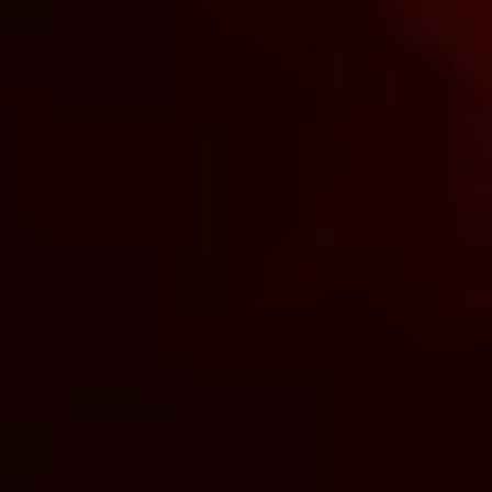
Coloque seu F1S™ V2 em ação com
um app exclusivo compatível com iOS
e Android. Com a conexão por
Bluetooth, o aplicativo deixa o controle
sobre o seu próprio prazer ao alcance
das suas mãos.