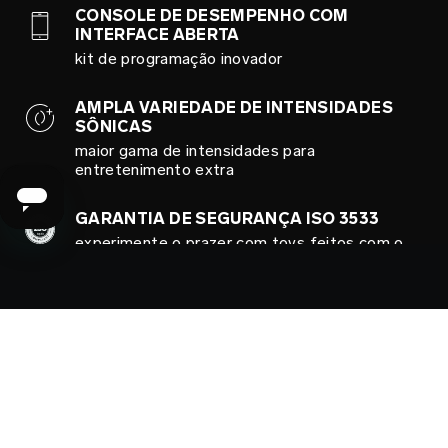
CONSOLE DE DESEMPENHO COM
INTERFACE ABERTA
kit de programação inovador
AMPLA VARIEDADE DE INTENSIDADES
SÔNICAS
maior gama de intensidades para
entretenimento extra
GARANTIA DE SEGURANÇA ISO 3533
experimente o prazer com toys feitos com o
mais alto padrão de segurança possível
SENSORES RESPONSIVOS
feedback de desempenho sobre sua
velocidade, resistência e habilidade
100% À PROVA D'ÁGUA
perfeito no chuveiro e na banheira