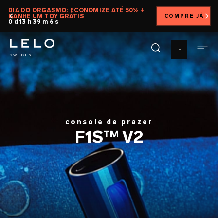
Pular
DIA DO ORGASMO: ECONOMIZE ATÉ 50% +
GANHE UM TOY GRÁTIS
COMPRE JÁ
para
0 d 13 h 39 m 5 s
o
conteúdo
principal
console de prazer
F1S™ V2