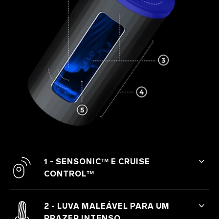
1 - SENSONIC™ E CRUISE
CONTROL™
As sensações criadas pelas ondas sônicas
e pela tecnologia patenteada Cruise
2 - LUVA MALEÁVEL PARA UM
Control™ de controle da intensidade
PRAZER INTENSO