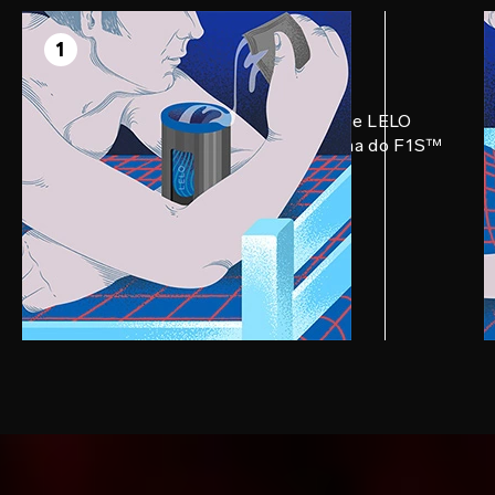
PASSO 1
Prepare
1
Aplique uma quantidade generosa de LELO
Personal Moisturizer na parte interna do F1S™
V2. Quanto mais, melhor.