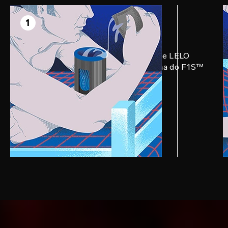
PASSO 1
Prepare
1
Aplique uma quantidade generosa de LELO
Personal Moisturizer na parte interna do F1S™
V2. Quanto mais, melhor.