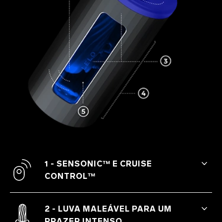
1 - SENSONIC™ E CRUISE
CONTROL™
As sensações criadas pelas ondas sônicas
e pela tecnologia patenteada Cruise
2 - LUVA MALEÁVEL PARA UM
Control™ de controle da intensidade
PRAZER INTENSO