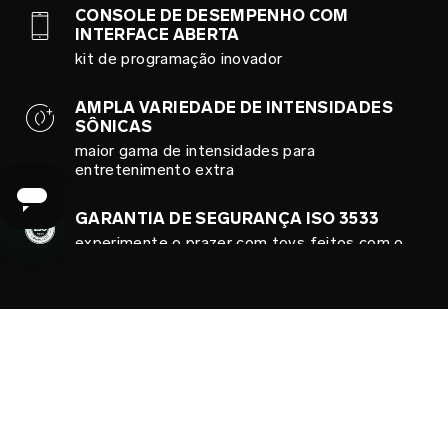
CONSOLE DE DESEMPENHO COM
INTERFACE ABERTA
kit de programação inovador
AMPLA VARIEDADE DE INTENSIDADES
SÔNICAS
maior gama de intensidades para
entretenimento extra
GARANTIA DE SEGURANÇA ISO 3533
experimente o prazer com toys feitos com o
mais alto padrão de segurança possível
SENSORES RESPONSIVOS
feedback de desempenho sobre sua
velocidade, resistência e habilidade
100% À PROVA D'ÁGUA
perfeito no chuveiro e na banheira