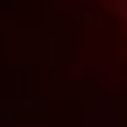
Coloque seu F1S™ V2 em ação com
um app exclusivo compatível com iOS
e Android. Com a conexão por
Bluetooth, o aplicativo deixa o controle
sobre o seu próprio prazer ao alcance
das suas mãos.