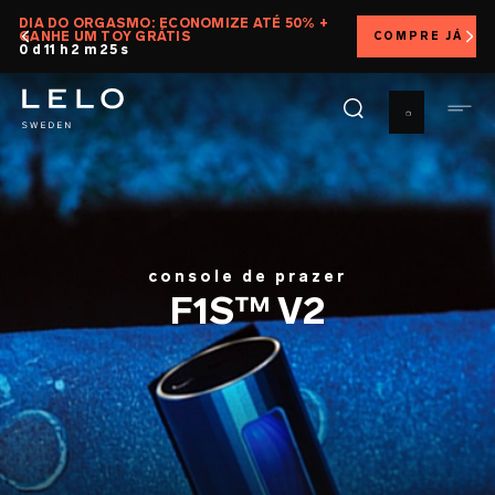
Pular
DIA DO ORGASMO: ECONOMIZE ATÉ 50% +
GANHE UM TOY GRÁTIS
COMPRE JÁ
para
0 d 11 h 2 m 23 s
o
conteúdo
principal
console de prazer
F1S™ V2