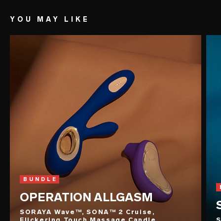
mais intenso na zona genital.
YOU MAY LIKE
BUNDLE
OPERATION ALLGASM
SORAYA Wave™, SONA™ 2 Cruise,
Flickering Touch Massage Candle,
S