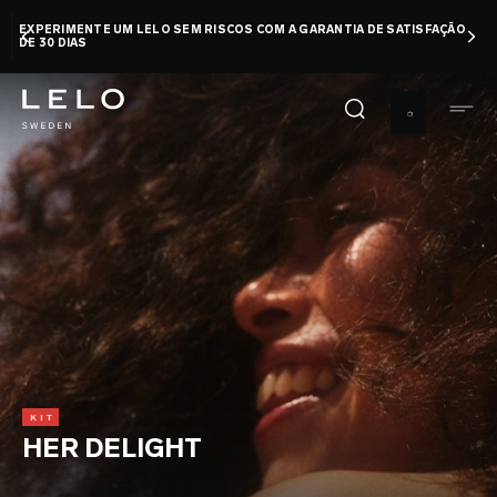
Pular
EXPERIMENTE UM LELO SEM RISCOS COM A GARANTIA DE SATISFAÇÃO
para
DE 30 DIAS
o
conteúdo
principal
KIT
HER DELIGHT