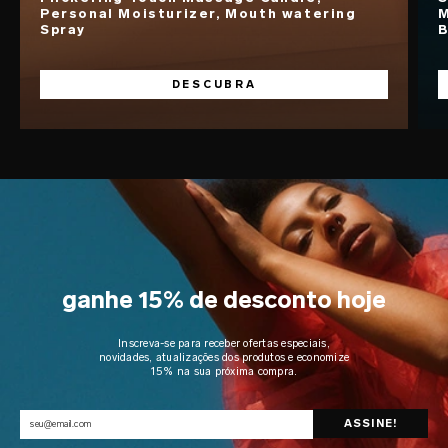
Personal Moisturizer, Mouth watering
M
Spray
B
DESCUBRA
ganhe 15% de desconto hoje
Inscreva-se para receber ofertas especiais,
novidades, atualizações dos produtos e economize
15% na sua próxima compra.