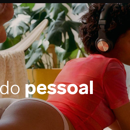
ado
pessoal