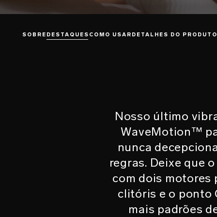
SOBRE
DESTAQUES
COMO USAR
DETALHES DO PRODUT
Nosso último vibr
WaveMotion™ pat
nunca decepciona,
regras. Deixe que 
com dois motores 
clitóris e o ponto
mais padrões de