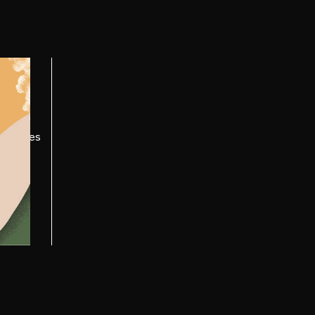
ELO e
ensações