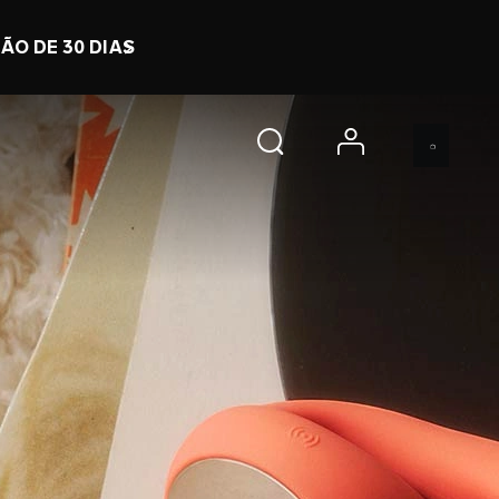
 h 42 m 36 s
COMPRE JÁ
account