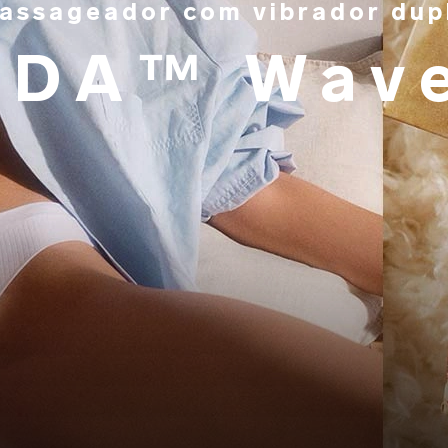
assageador com vibrador dup
IDA™ Wav