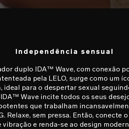
O
Independência sensual
ador duplo IDA™ Wave, com conexão po
enteada pela LELO, surge como um íco
 ideal para o despertar sexual seguind
o IDA™ Wave incite todos os seus desejo
potentes que trabalham incansavelment
 G. Relaxe, sem pressa. Então, conecte 
 vibração e renda-se ao design moder