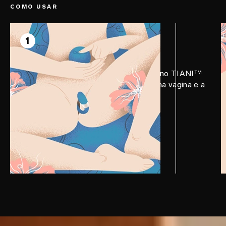
COMO USAR
PASSO 1
Prepare
1
Aplique LELO Personal Moisturizer no TIANI™
DUO. Depois, insira a ponta menor na vagina e a
ponta maior no seu clitóris.