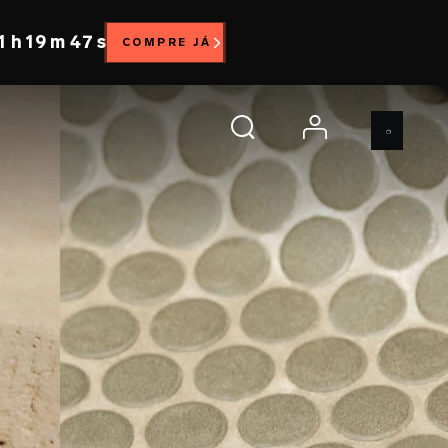
1 h 19 m 45 s
COMPRE JÁ
account