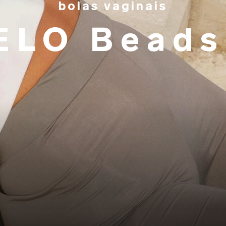
bolas vaginais
ELO Bead