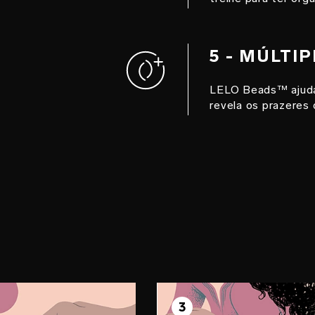
5 - MÚLTI
LELO Beads™ ajuda 
revela os prazeres
O 2
PASSO 3
e
3
Aproveite