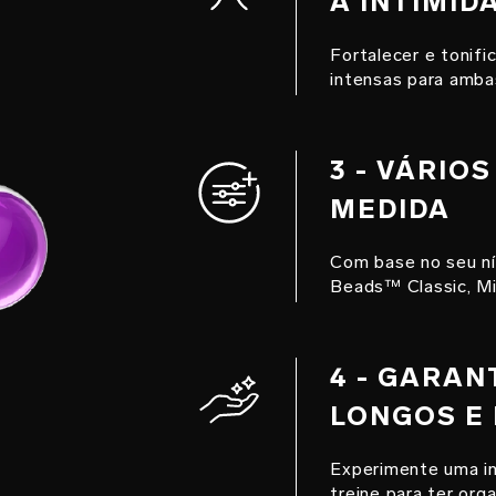
A INTIMID
Fortalecer e tonif
intensas para amba
3 - VÁRIO
MEDIDA
Com base no seu ní
Beads™ Classic, Min
4 - GARAN
LONGOS E
Experimente uma in
treine para ter or