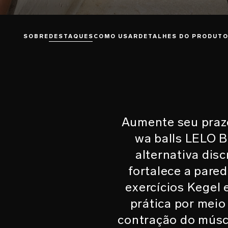
SOBRE
DESTAQUES
COMO USAR
DETALHES DO PRODUT
Aumente seu praze
wa balls LELO B
alternativa dis
fortalece a pare
exercícios Kegel 
prática por mei
contração do múscu