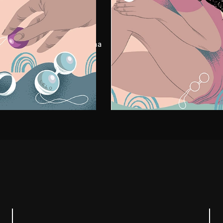
 de costas ou fique em pé
Acomode-se, mova-se co
m joelho dobrado. Depois,
bolas dentro de você e de
 a primeira bola na sua vagina
quais movimentos propor
rando firme e
mais prazer.
adamente.