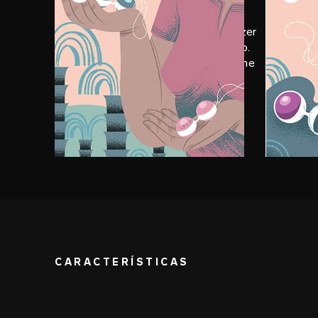
Aplique LELO Personal Moisturizer
Deite
na bola que será inserida primeiro.
com u
Comece com uma, depois adicione
insira
gradualmente bolas extras para
empur
mais resistência.
delic
CARACTERÍSTICAS