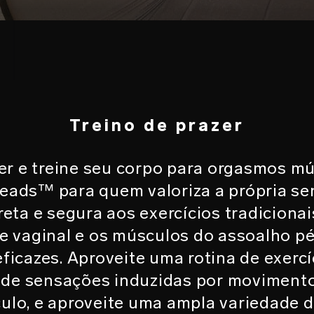
O
Treino de prazer
r e treine seu corpo para orgasmos mú
eads™ para quem valoriza a própria s
creta e segura aos exercícios tradicion
de vaginal e os músculos do assoalho pé
eficazes. Aproveite uma rotina de exercí
o de sensações induzidas por moviment
lo, e aproveite uma ampla variedade d