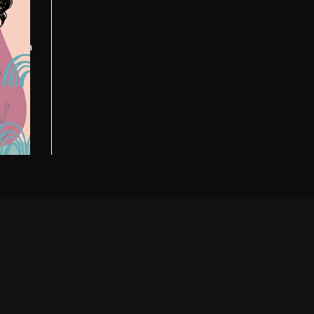
m as
scubra
cionam