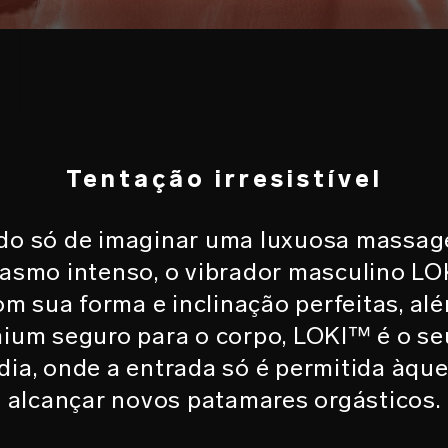
O
Tentação irresistível
tado só de imaginar uma luxuosa massag
asmo intenso, o vibrador masculino L
om sua forma e inclinação perfeitas, a
mium seguro para o corpo, LOKI™ é o se
dia, onde a entrada só é permitida àqu
alcançar novos patamares orgásticos.