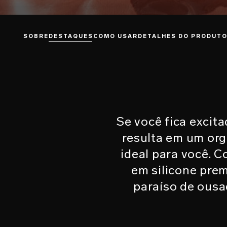
SOBRE
DESTAQUES
COMO USAR
DETALHES DO PRODUT
Se você fica exci
resulta em um org
ideal para você. C
em silicone pre
paraíso de ousa