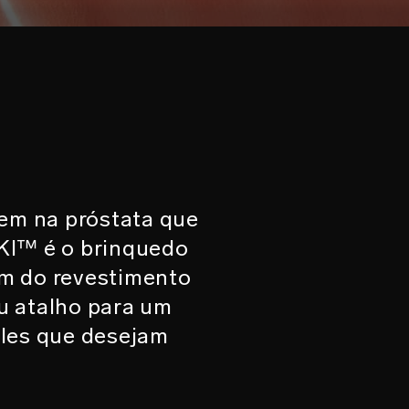
em na próstata que
OKI™ é o brinquedo
lém do revestimento
u atalho para um
eles que desejam