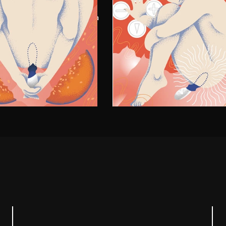
de-se e lentamente insira
Brinque com as diferentes
 até sentir que está bem
configurações até encontr
ionado dentro de você.
intensidade perfeita e pe
-o.
em uma massagem dupla 
próstata.