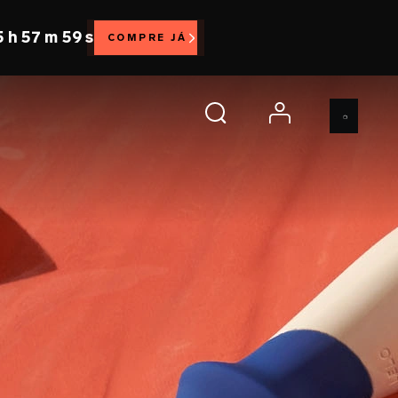
5 h 57 m 57 s
COMPRE JÁ
account