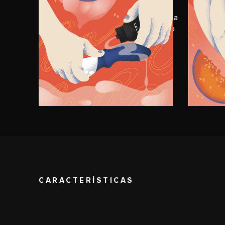
Aplique uma quantidade generosa
Acomo
de LELO Personal Moisturizer no
LOKI™
estimulador anal LOKI™.
posic
Ligue
CARACTERÍSTICAS