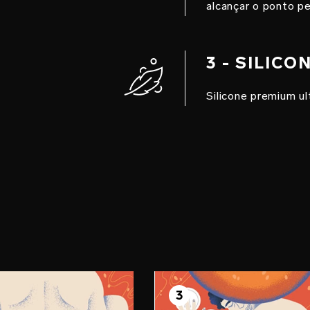
alcançar o ponto pe
3 - SILIC
Silicone premium u
O 2
PASSO 3
e
3
Aproveite