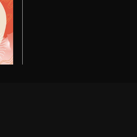
ar a
rca-se
da